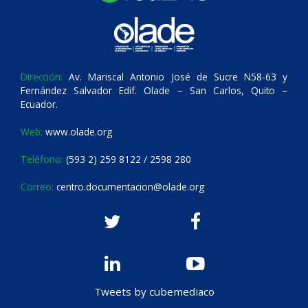
Dirección:
Av. Mariscal Antonio José de Sucre N58-63 y
Fernández Salvador Edif. Olade – San Carlos, Quito –
Ecuador.
Web:
www.olade.org
Teléfono:
(593 2) 259 8122 / 2598 280
Correo:
centro.documentacion@olade.org
Tweets by cubemediaco