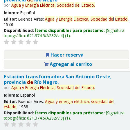
por
Agua
y
Energía
Eléctrica,
Sociedad
de
l
Estado
.
Idioma:
Español
Editor:
Buenos Aires:
Agua
y
Energía
Eléctrica,
Sociedad
de
l
Estado
,
1988
Disponibilidad:
Ítems disponibles para préstamo:
Signatura
topográfica:
621.374.5/A282/v.4
(1).
Hacer reserva
Agregar al carrito
Estacion transformadora San Antonio Oeste,
provincia
de
Río Negro.
por
Agua
y
Energía
Eléctrica,
Sociedad
de
l
Estado
.
Idioma:
Español
Editor:
Buenos Aires:
Agua
y
energía
eléctrica,
sociedad
de
l
estado
, 1988
Disponibilidad:
Ítems disponibles para préstamo:
Signatura
topográfica:
621.374.5/A282/v.3
(1).