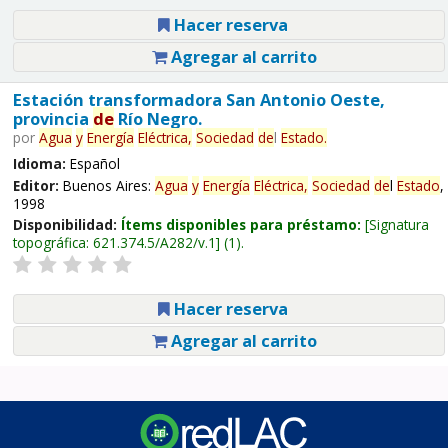
Hacer reserva
Agregar al carrito
Estación transformadora San Antonio Oeste,
provincia
de
Río Negro.
por
Agua
y
Energía
Eléctrica,
Sociedad
de
l
Estado
.
Idioma:
Español
Editor:
Buenos Aires:
Agua
y
Energía
Eléctrica,
Sociedad
de
l
Estado
,
1998
Disponibilidad:
Ítems disponibles para préstamo:
Signatura
topográfica:
621.374.5/A282/v.1
(1).
Hacer reserva
Agregar al carrito