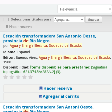
|
|
Seleccionar títulos para:
Hacer reserva
Estación transformadora San Antonio Oeste,
provincia
de
Río Negro
por
Agua
y
Energía
Eléctrica,
Sociedad
de
l
Estado
.
Idioma:
Español
Editor:
Buenos Aires:
Agua
y
Energía
Eléctrica,
Sociedad
de
l
Estado
,
1988
Disponibilidad:
Ítems disponibles para préstamo:
Signatura
topográfica:
621.374.5/A282/v.2
(3).
Hacer reserva
Agregar al carrito
Estación transformadora San Antoni Oeste,
provincia
de
Río Negro