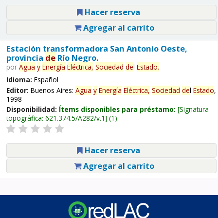
Hacer reserva
Agregar al carrito
Estación transformadora San Antonio Oeste,
provincia
de
Río Negro.
por
Agua
y
Energía
Eléctrica,
Sociedad
de
l
Estado
.
Idioma:
Español
Editor:
Buenos Aires:
Agua
y
Energía
Eléctrica,
Sociedad
de
l
Estado
,
1998
Disponibilidad:
Ítems disponibles para préstamo:
Signatura
topográfica:
621.374.5/A282/v.1
(1).
Hacer reserva
Agregar al carrito