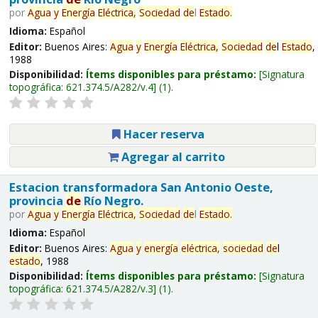
por
Agua
y
Energía
Eléctrica,
Sociedad
de
l
Estado
.
Idioma:
Español
Editor:
Buenos Aires:
Agua
y
Energía
Eléctrica,
Sociedad
de
l
Estado
,
1988
Disponibilidad:
Ítems disponibles para préstamo:
Signatura
topográfica:
621.374.5/A282/v.4
(1).
Hacer reserva
Agregar al carrito
Estacion transformadora San Antonio Oeste,
provincia
de
Río Negro.
por
Agua
y
Energía
Eléctrica,
Sociedad
de
l
Estado
.
Idioma:
Español
Editor:
Buenos Aires:
Agua
y
energía
eléctrica,
sociedad
de
l
estado
, 1988
Disponibilidad:
Ítems disponibles para préstamo:
Signatura
topográfica:
621.374.5/A282/v.3
(1).