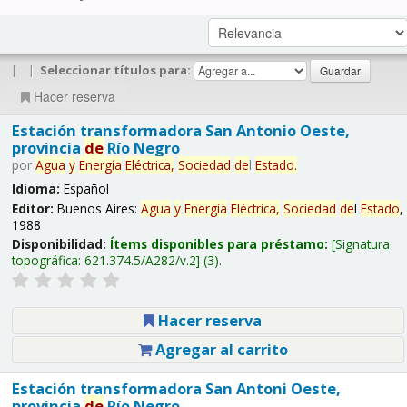
|
|
Seleccionar títulos para:
Hacer reserva
Estación transformadora San Antonio Oeste,
provincia
de
Río Negro
por
Agua
y
Energía
Eléctrica,
Sociedad
de
l
Estado
.
Idioma:
Español
Editor:
Buenos Aires:
Agua
y
Energía
Eléctrica,
Sociedad
de
l
Estado
,
1988
Disponibilidad:
Ítems disponibles para préstamo:
Signatura
topográfica:
621.374.5/A282/v.2
(3).
Hacer reserva
Agregar al carrito
Estación transformadora San Antoni Oeste,
provincia
de
Río Negro