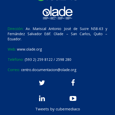
Dirección:
Av. Mariscal Antonio José de Sucre N58-63 y
Fernández Salvador Edif. Olade – San Carlos, Quito –
Ecuador.
Web:
www.olade.org
Teléfono:
(593 2) 259 8122 / 2598 280
Correo:
centro.documentacion@olade.org
Tweets by cubemediaco