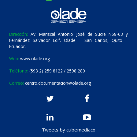
Dirección:
Av. Mariscal Antonio José de Sucre N58-63 y
Fernández Salvador Edif. Olade – San Carlos, Quito –
Ecuador.
Web:
www.olade.org
Teléfono:
(593 2) 259 8122 / 2598 280
Correo:
centro.documentacion@olade.org
Tweets by cubemediaco