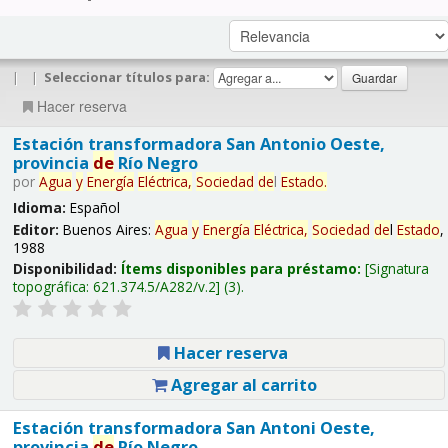
|
|
Seleccionar títulos para:
Hacer reserva
Estación transformadora San Antonio Oeste,
provincia
de
Río Negro
por
Agua
y
Energía
Eléctrica,
Sociedad
de
l
Estado
.
Idioma:
Español
Editor:
Buenos Aires:
Agua
y
Energía
Eléctrica,
Sociedad
de
l
Estado
,
1988
Disponibilidad:
Ítems disponibles para préstamo:
Signatura
topográfica:
621.374.5/A282/v.2
(3).
Hacer reserva
Agregar al carrito
Estación transformadora San Antoni Oeste,
provincia
de
Río Negro