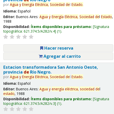
por
Agua
y
Energía
Eléctrica,
Sociedad
de
l
Estado
.
Idioma:
Español
Editor:
Buenos Aires:
Agua
y
Energía
Eléctrica,
Sociedad
de
l
Estado
,
1988
Disponibilidad:
Ítems disponibles para préstamo:
Signatura
topográfica:
621.374.5/A282/v.4
(1).
Hacer reserva
Agregar al carrito
Estacion transformadora San Antonio Oeste,
provincia
de
Río Negro.
por
Agua
y
Energía
Eléctrica,
Sociedad
de
l
Estado
.
Idioma:
Español
Editor:
Buenos Aires:
Agua
y
energía
eléctrica,
sociedad
de
l
estado
, 1988
Disponibilidad:
Ítems disponibles para préstamo:
Signatura
topográfica:
621.374.5/A282/v.3
(1).