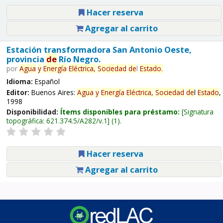
Hacer reserva
Agregar al carrito
Estación transformadora San Antonio Oeste,
provincia
de
Río Negro.
por
Agua
y
Energía
Eléctrica,
Sociedad
de
l
Estado
.
Idioma:
Español
Editor:
Buenos Aires:
Agua
y
Energía
Eléctrica,
Sociedad
de
l
Estado
,
1998
Disponibilidad:
Ítems disponibles para préstamo:
Signatura
topográfica:
621.374.5/A282/v.1
(1).
Hacer reserva
Agregar al carrito