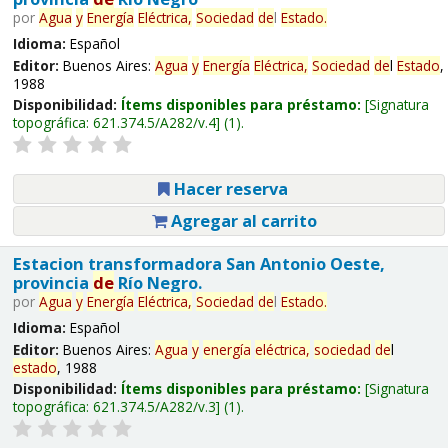
por
Agua
y
Energía
Eléctrica,
Sociedad
de
l
Estado
.
Idioma:
Español
Editor:
Buenos Aires:
Agua
y
Energía
Eléctrica,
Sociedad
de
l
Estado
,
1988
Disponibilidad:
Ítems disponibles para préstamo:
Signatura
topográfica:
621.374.5/A282/v.4
(1).
Hacer reserva
Agregar al carrito
Estacion transformadora San Antonio Oeste,
provincia
de
Río Negro.
por
Agua
y
Energía
Eléctrica,
Sociedad
de
l
Estado
.
Idioma:
Español
Editor:
Buenos Aires:
Agua
y
energía
eléctrica,
sociedad
de
l
estado
, 1988
Disponibilidad:
Ítems disponibles para préstamo:
Signatura
topográfica:
621.374.5/A282/v.3
(1).