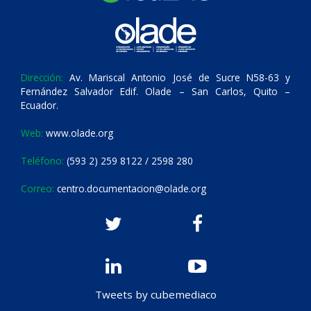
Dirección:
Av. Mariscal Antonio José de Sucre N58-63 y
Fernández Salvador Edif. Olade – San Carlos, Quito –
Ecuador.
Web:
www.olade.org
Teléfono:
(593 2) 259 8122 / 2598 280
Correo:
centro.documentacion@olade.org
Tweets by cubemediaco