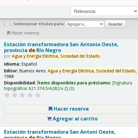
|
|
Seleccionar títulos para:
Hacer reserva
Estación transformadora San Antonio Oeste,
provincia
de
Río Negro
por
Agua
y
Energía
Eléctrica,
Sociedad
de
l
Estado
.
Idioma:
Español
Editor:
Buenos Aires:
Agua
y
Energía
Eléctrica,
Sociedad
de
l
Estado
,
1988
Disponibilidad:
Ítems disponibles para préstamo:
Signatura
topográfica:
621.374.5/A282/v.2
(3).
Hacer reserva
Agregar al carrito
Estación transformadora San Antoni Oeste,
provincia
de
Río Negro