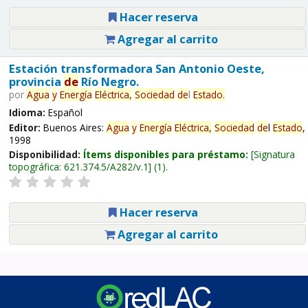
Hacer reserva
Agregar al carrito
Estación transformadora San Antonio Oeste,
provincia
de
Río Negro.
por
Agua
y
Energía
Eléctrica,
Sociedad
de
l
Estado
.
Idioma:
Español
Editor:
Buenos Aires:
Agua
y
Energía
Eléctrica,
Sociedad
de
l
Estado
,
1998
Disponibilidad:
Ítems disponibles para préstamo:
Signatura
topográfica:
621.374.5/A282/v.1
(1).
Hacer reserva
Agregar al carrito