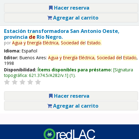
Hacer reserva
Agregar al carrito
Estación transformadora San Antonio Oeste,
provincia
de
Río Negro.
por
Agua
y
Energía
Eléctrica,
Sociedad
de
l
Estado
.
Idioma:
Español
Editor:
Buenos Aires:
Agua
y
Energía
Eléctrica,
Sociedad
de
l
Estado
,
1998
Disponibilidad:
Ítems disponibles para préstamo:
Signatura
topográfica:
621.374.5/A282/v.1
(1).
Hacer reserva
Agregar al carrito