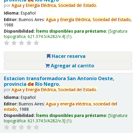
por
Agua
y
Energía
Eléctrica,
Sociedad
de
l
Estado
.
Idioma:
Español
Editor:
Buenos Aires:
Agua
y
Energía
Eléctrica,
Sociedad
de
l
Estado
,
1988
Disponibilidad:
Ítems disponibles para préstamo:
Signatura
topográfica:
621.374.5/A282/v.4
(1).
Hacer reserva
Agregar al carrito
Estacion transformadora San Antonio Oeste,
provincia
de
Río Negro.
por
Agua
y
Energía
Eléctrica,
Sociedad
de
l
Estado
.
Idioma:
Español
Editor:
Buenos Aires:
Agua
y
energía
eléctrica,
sociedad
de
l
estado
, 1988
Disponibilidad:
Ítems disponibles para préstamo:
Signatura
topográfica:
621.374.5/A282/v.3
(1).