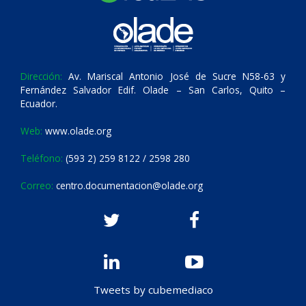
Dirección:
Av. Mariscal Antonio José de Sucre N58-63 y
Fernández Salvador Edif. Olade – San Carlos, Quito –
Ecuador.
Web:
www.olade.org
Teléfono:
(593 2) 259 8122 / 2598 280
Correo:
centro.documentacion@olade.org
Tweets by cubemediaco