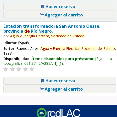
Hacer reserva
Agregar al carrito
Estación transformadora San Antonio Oeste,
provincia
de
Río Negro.
por
Agua
y
Energía
Eléctrica,
Sociedad
de
l
Estado
.
Idioma:
Español
Editor:
Buenos Aires:
Agua
y
Energía
Eléctrica,
Sociedad
de
l
Estado
,
1998
Disponibilidad:
Ítems disponibles para préstamo:
Signatura
topográfica:
621.374.5/A282/v.1
(1).
Hacer reserva
Agregar al carrito