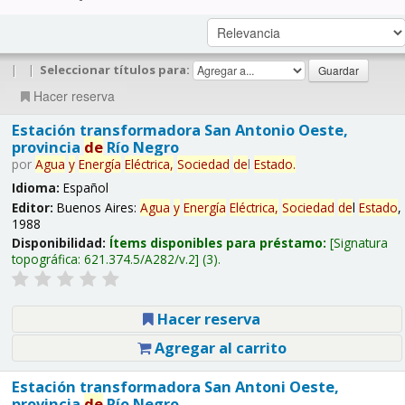
|
|
Seleccionar títulos para:
Hacer reserva
Estación transformadora San Antonio Oeste,
provincia
de
Río Negro
por
Agua
y
Energía
Eléctrica,
Sociedad
de
l
Estado
.
Idioma:
Español
Editor:
Buenos Aires:
Agua
y
Energía
Eléctrica,
Sociedad
de
l
Estado
,
1988
Disponibilidad:
Ítems disponibles para préstamo:
Signatura
topográfica:
621.374.5/A282/v.2
(3).
Hacer reserva
Agregar al carrito
Estación transformadora San Antoni Oeste,
provincia
de
Río Negro