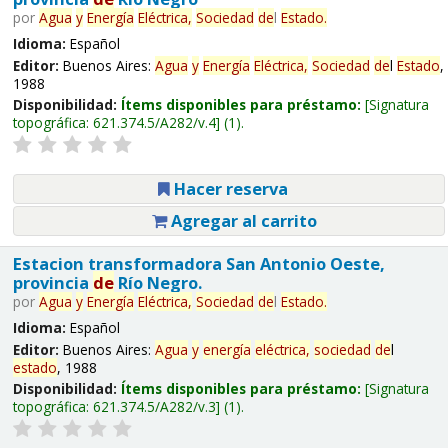
por
Agua
y
Energía
Eléctrica,
Sociedad
de
l
Estado
.
Idioma:
Español
Editor:
Buenos Aires:
Agua
y
Energía
Eléctrica,
Sociedad
de
l
Estado
,
1988
Disponibilidad:
Ítems disponibles para préstamo:
Signatura
topográfica:
621.374.5/A282/v.4
(1).
Hacer reserva
Agregar al carrito
Estacion transformadora San Antonio Oeste,
provincia
de
Río Negro.
por
Agua
y
Energía
Eléctrica,
Sociedad
de
l
Estado
.
Idioma:
Español
Editor:
Buenos Aires:
Agua
y
energía
eléctrica,
sociedad
de
l
estado
, 1988
Disponibilidad:
Ítems disponibles para préstamo:
Signatura
topográfica:
621.374.5/A282/v.3
(1).