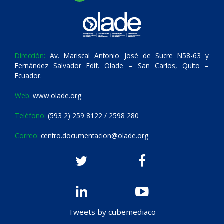
Dirección:
Av. Mariscal Antonio José de Sucre N58-63 y
Fernández Salvador Edif. Olade – San Carlos, Quito –
Ecuador.
Web:
www.olade.org
Teléfono:
(593 2) 259 8122 / 2598 280
Correo:
centro.documentacion@olade.org
Tweets by cubemediaco