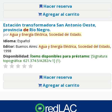
Hacer reserva
Agregar al carrito
Estación transformadora San Antonio Oeste,
provincia
de
Río Negro.
por
Agua
y
Energía
Eléctrica,
Sociedad
de
l
Estado
.
Idioma:
Español
Editor:
Buenos Aires:
Agua
y
Energía
Eléctrica,
Sociedad
de
l
Estado
,
1998
Disponibilidad:
Ítems disponibles para préstamo:
Signatura
topográfica:
621.374.5/A282/v.1
(1).
Hacer reserva
Agregar al carrito