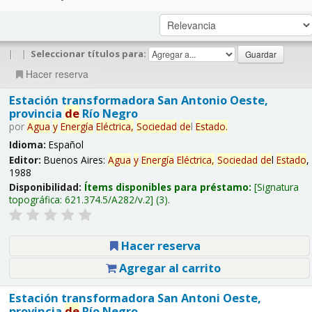
|
|
Seleccionar títulos para:
Hacer reserva
Estación transformadora San Antonio Oeste,
provincia
de
Río Negro
por
Agua
y
Energía
Eléctrica,
Sociedad
de
l
Estado
.
Idioma:
Español
Editor:
Buenos Aires:
Agua
y
Energía
Eléctrica,
Sociedad
de
l
Estado
,
1988
Disponibilidad:
Ítems disponibles para préstamo:
Signatura
topográfica:
621.374.5/A282/v.2
(3).
Hacer reserva
Agregar al carrito
Estación transformadora San Antoni Oeste,
provincia
de
Río Negro