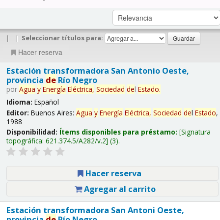
|
|
Seleccionar títulos para:
Hacer reserva
Estación transformadora San Antonio Oeste,
provincia
de
Río Negro
por
Agua
y
Energía
Eléctrica,
Sociedad
de
l
Estado
.
Idioma:
Español
Editor:
Buenos Aires:
Agua
y
Energía
Eléctrica,
Sociedad
de
l
Estado
,
1988
Disponibilidad:
Ítems disponibles para préstamo:
Signatura
topográfica:
621.374.5/A282/v.2
(3).
Hacer reserva
Agregar al carrito
Estación transformadora San Antoni Oeste,
provincia
de
Río Negro