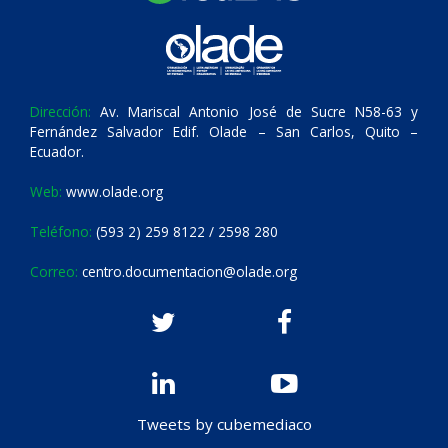
Dirección:
Av. Mariscal Antonio José de Sucre N58-63 y
Fernández Salvador Edif. Olade – San Carlos, Quito –
Ecuador.
Web:
www.olade.org
Teléfono:
(593 2) 259 8122 / 2598 280
Correo:
centro.documentacion@olade.org
Tweets by cubemediaco