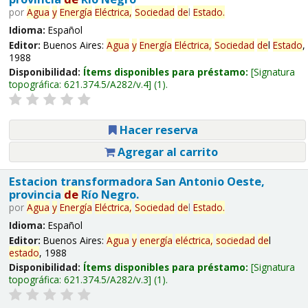
por
Agua
y
Energía
Eléctrica,
Sociedad
de
l
Estado
.
Idioma:
Español
Editor:
Buenos Aires:
Agua
y
Energía
Eléctrica,
Sociedad
de
l
Estado
,
1988
Disponibilidad:
Ítems disponibles para préstamo:
Signatura
topográfica:
621.374.5/A282/v.4
(1).
Hacer reserva
Agregar al carrito
Estacion transformadora San Antonio Oeste,
provincia
de
Río Negro.
por
Agua
y
Energía
Eléctrica,
Sociedad
de
l
Estado
.
Idioma:
Español
Editor:
Buenos Aires:
Agua
y
energía
eléctrica,
sociedad
de
l
estado
, 1988
Disponibilidad:
Ítems disponibles para préstamo:
Signatura
topográfica:
621.374.5/A282/v.3
(1).