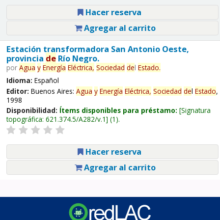
Hacer reserva
Agregar al carrito
Estación transformadora San Antonio Oeste,
provincia
de
Río Negro.
por
Agua
y
Energía
Eléctrica,
Sociedad
de
l
Estado
.
Idioma:
Español
Editor:
Buenos Aires:
Agua
y
Energía
Eléctrica,
Sociedad
de
l
Estado
,
1998
Disponibilidad:
Ítems disponibles para préstamo:
Signatura
topográfica:
621.374.5/A282/v.1
(1).
Hacer reserva
Agregar al carrito