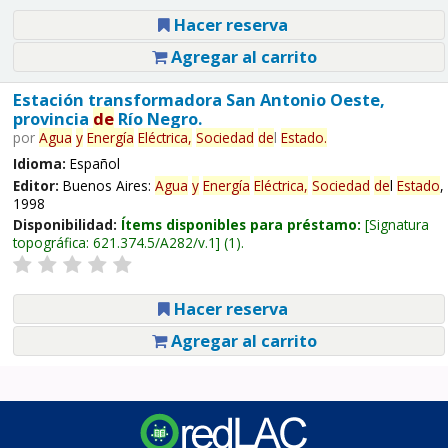
Hacer reserva
Agregar al carrito
Estación transformadora San Antonio Oeste,
provincia
de
Río Negro.
por
Agua
y
Energía
Eléctrica,
Sociedad
de
l
Estado
.
Idioma:
Español
Editor:
Buenos Aires:
Agua
y
Energía
Eléctrica,
Sociedad
de
l
Estado
,
1998
Disponibilidad:
Ítems disponibles para préstamo:
Signatura
topográfica:
621.374.5/A282/v.1
(1).
Hacer reserva
Agregar al carrito