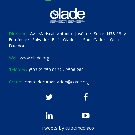
Dirección:
Av. Mariscal Antonio José de Sucre N58-63 y
Fernández Salvador Edif. Olade – San Carlos, Quito –
Ecuador.
Web:
www.olade.org
Teléfono:
(593 2) 259 8122 / 2598 280
Correo:
centro.documentacion@olade.org
Tweets by cubemediaco