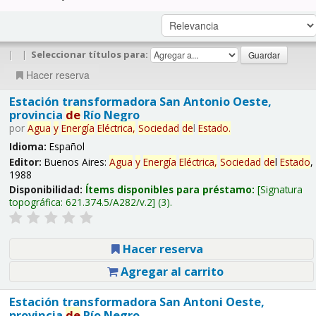
|
|
Seleccionar títulos para:
Hacer reserva
Estación transformadora San Antonio Oeste,
provincia
de
Río Negro
por
Agua
y
Energía
Eléctrica,
Sociedad
de
l
Estado
.
Idioma:
Español
Editor:
Buenos Aires:
Agua
y
Energía
Eléctrica,
Sociedad
de
l
Estado
,
1988
Disponibilidad:
Ítems disponibles para préstamo:
Signatura
topográfica:
621.374.5/A282/v.2
(3).
Hacer reserva
Agregar al carrito
Estación transformadora San Antoni Oeste,
provincia
de
Río Negro