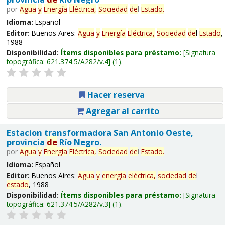
por
Agua
y
Energía
Eléctrica,
Sociedad
de
l
Estado
.
Idioma:
Español
Editor:
Buenos Aires:
Agua
y
Energía
Eléctrica,
Sociedad
de
l
Estado
,
1988
Disponibilidad:
Ítems disponibles para préstamo:
Signatura
topográfica:
621.374.5/A282/v.4
(1).
Hacer reserva
Agregar al carrito
Estacion transformadora San Antonio Oeste,
provincia
de
Río Negro.
por
Agua
y
Energía
Eléctrica,
Sociedad
de
l
Estado
.
Idioma:
Español
Editor:
Buenos Aires:
Agua
y
energía
eléctrica,
sociedad
de
l
estado
, 1988
Disponibilidad:
Ítems disponibles para préstamo:
Signatura
topográfica:
621.374.5/A282/v.3
(1).