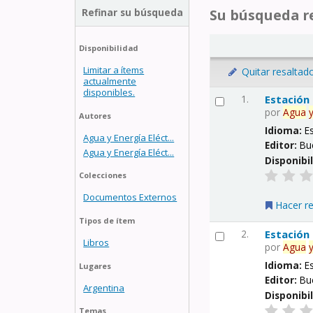
Refinar su búsqueda
Su búsqueda re
Disponibilidad
Limitar a ítems
Quitar resaltad
actualmente
disponibles.
1.
Estación
por
Agua
Autores
Idioma:
E
Agua y Energía Eléct...
Editor:
Bu
Agua y Energía Eléct...
Disponibi
Colecciones
Documentos Externos
Hacer r
Tipos de ítem
2.
Estación
Libros
por
Agua
Idioma:
E
Lugares
Editor:
Bu
Argentina
Disponibi
Temas