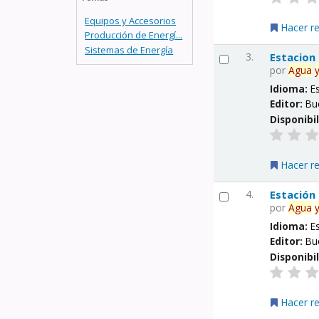
Equipos y Accesorios
Hacer r
Producción de Energí...
Sistemas de Energía
3.
Estacion
por
Agua
Idioma:
E
Editor:
Bu
Disponibi
Hacer r
4.
Estación
por
Agua
Idioma:
E
Editor:
Bu
Disponibi
Hacer r