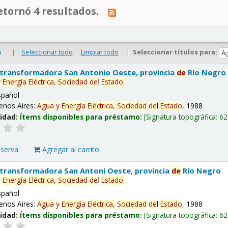
tornó 4 resultados.
|
Seleccionar todo
Limpiar todo
|
Seleccionar títulos para:
o
 transformadora San Antonio Oeste, provincia
de
Río Negro
y
Energía
Eléctrica,
Sociedad
de
l
Estado
.
spañol
enos Aires:
Agua
y
Energía
Eléctrica,
Sociedad
de
l
Estado
, 1988
lidad:
Ítems disponibles para préstamo:
Signatura topográfica:
62
eserva
Agregar al carrito
 transformadora San Antoni Oeste, provincia
de
Río Negro
y
Energía
Eléctrica,
Sociedad
de
l
Estado
.
spañol
enos Aires:
Agua
y
Energía
Eléctrica,
Sociedad
de
l
Estado
, 1988
lidad:
Ítems disponibles para préstamo:
Signatura topográfica:
62