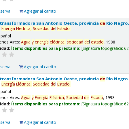
eserva
Agregar al carrito
 transformadora San Antonio Oeste, provincia
de
Río Negro
y
Energía
Eléctrica,
Sociedad
de
l
Estado
.
spañol
enos Aires:
Agua
y
energía
eléctrica,
sociedad
de
l
estado
, 1988
lidad:
Ítems disponibles para préstamo:
Signatura topográfica:
62
eserva
Agregar al carrito
 transformadora San Antonio Oeste, provincia
de
Río Negro
y
Energía
Eléctrica,
Sociedad
de
l
Estado
.
spañol
enos Aires:
Agua
y
Energía
Eléctrica,
Sociedad
de
l
Estado
, 1998
lidad:
Ítems disponibles para préstamo:
Signatura topográfica:
62
eserva
Agregar al carrito