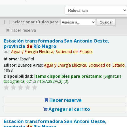
|
|
Seleccionar títulos para:
Hacer reserva
Estación transformadora San Antonio Oeste,
provincia
de
Río Negro
por
Agua
y
Energía
Eléctrica,
Sociedad
de
l
Estado
.
Idioma:
Español
Editor:
Buenos Aires:
Agua
y
Energía
Eléctrica,
Sociedad
de
l
Estado
,
1988
Disponibilidad:
Ítems disponibles para préstamo:
Signatura
topográfica:
621.374.5/A282/v.2
(3).
Hacer reserva
Agregar al carrito
Estación transformadora San Antoni Oeste,
provincia
de
Río Negro