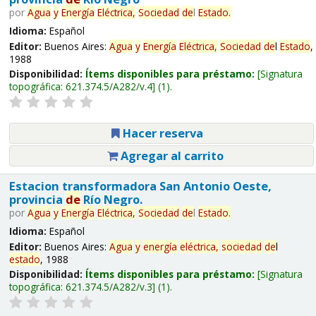
por
Agua
y
Energía
Eléctrica,
Sociedad
de
l
Estado
.
Idioma:
Español
Editor:
Buenos Aires:
Agua
y
Energía
Eléctrica,
Sociedad
de
l
Estado
,
1988
Disponibilidad:
Ítems disponibles para préstamo:
Signatura
topográfica:
621.374.5/A282/v.4
(1).
Hacer reserva
Agregar al carrito
Estacion transformadora San Antonio Oeste,
provincia
de
Río Negro.
por
Agua
y
Energía
Eléctrica,
Sociedad
de
l
Estado
.
Idioma:
Español
Editor:
Buenos Aires:
Agua
y
energía
eléctrica,
sociedad
de
l
estado
, 1988
Disponibilidad:
Ítems disponibles para préstamo:
Signatura
topográfica:
621.374.5/A282/v.3
(1).