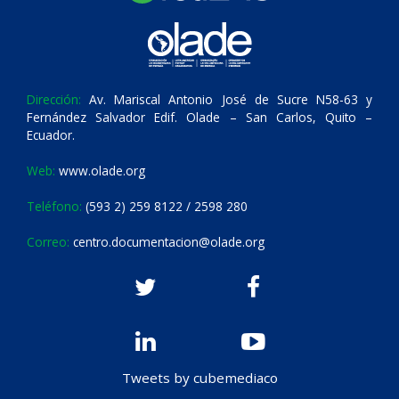
Dirección:
Av. Mariscal Antonio José de Sucre N58-63 y
Fernández Salvador Edif. Olade – San Carlos, Quito –
Ecuador.
Web:
www.olade.org
Teléfono:
(593 2) 259 8122 / 2598 280
Correo:
centro.documentacion@olade.org
Tweets by cubemediaco