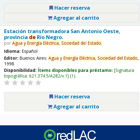
Hacer reserva
Agregar al carrito
Estación transformadora San Antonio Oeste,
provincia
de
Río Negro.
por
Agua
y
Energía
Eléctrica,
Sociedad
de
l
Estado
.
Idioma:
Español
Editor:
Buenos Aires:
Agua
y
Energía
Eléctrica,
Sociedad
de
l
Estado
,
1998
Disponibilidad:
Ítems disponibles para préstamo:
Signatura
topográfica:
621.374.5/A282/v.1
(1).
Hacer reserva
Agregar al carrito