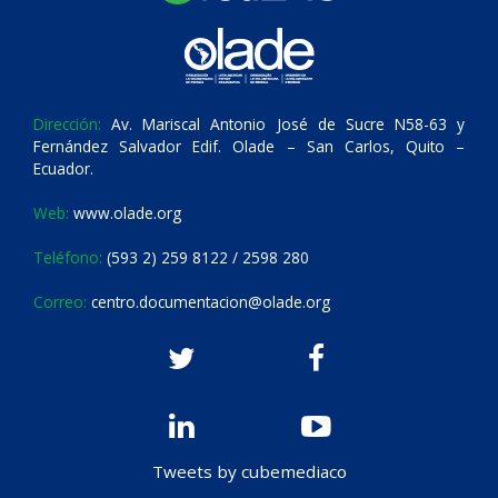
Dirección:
Av. Mariscal Antonio José de Sucre N58-63 y
Fernández Salvador Edif. Olade – San Carlos, Quito –
Ecuador.
Web:
www.olade.org
Teléfono:
(593 2) 259 8122 / 2598 280
Correo:
centro.documentacion@olade.org
Tweets by cubemediaco