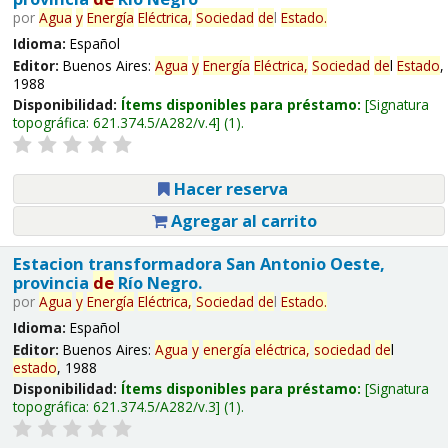
por
Agua
y
Energía
Eléctrica,
Sociedad
de
l
Estado
.
Idioma:
Español
Editor:
Buenos Aires:
Agua
y
Energía
Eléctrica,
Sociedad
de
l
Estado
,
1988
Disponibilidad:
Ítems disponibles para préstamo:
Signatura
topográfica:
621.374.5/A282/v.4
(1).
Hacer reserva
Agregar al carrito
Estacion transformadora San Antonio Oeste,
provincia
de
Río Negro.
por
Agua
y
Energía
Eléctrica,
Sociedad
de
l
Estado
.
Idioma:
Español
Editor:
Buenos Aires:
Agua
y
energía
eléctrica,
sociedad
de
l
estado
, 1988
Disponibilidad:
Ítems disponibles para préstamo:
Signatura
topográfica:
621.374.5/A282/v.3
(1).