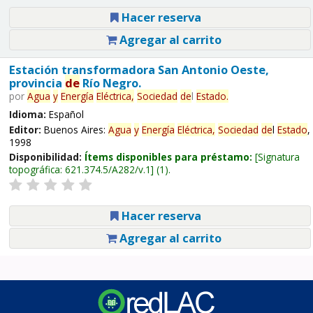
Hacer reserva
Agregar al carrito
Estación transformadora San Antonio Oeste,
provincia
de
Río Negro.
por
Agua
y
Energía
Eléctrica,
Sociedad
de
l
Estado
.
Idioma:
Español
Editor:
Buenos Aires:
Agua
y
Energía
Eléctrica,
Sociedad
de
l
Estado
,
1998
Disponibilidad:
Ítems disponibles para préstamo:
Signatura
topográfica:
621.374.5/A282/v.1
(1).
Hacer reserva
Agregar al carrito