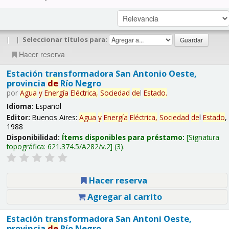
|
|
Seleccionar títulos para:
Hacer reserva
Estación transformadora San Antonio Oeste,
provincia
de
Río Negro
por
Agua
y
Energía
Eléctrica,
Sociedad
de
l
Estado
.
Idioma:
Español
Editor:
Buenos Aires:
Agua
y
Energía
Eléctrica,
Sociedad
de
l
Estado
,
1988
Disponibilidad:
Ítems disponibles para préstamo:
Signatura
topográfica:
621.374.5/A282/v.2
(3).
Hacer reserva
Agregar al carrito
Estación transformadora San Antoni Oeste,
provincia
de
Río Negro