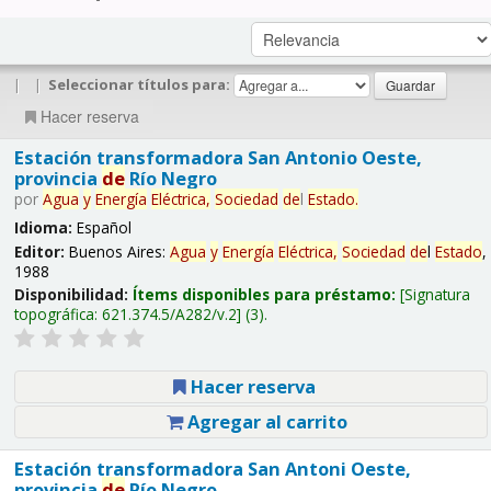
|
|
Seleccionar títulos para:
Hacer reserva
Estación transformadora San Antonio Oeste,
provincia
de
Río Negro
por
Agua
y
Energía
Eléctrica,
Sociedad
de
l
Estado
.
Idioma:
Español
Editor:
Buenos Aires:
Agua
y
Energía
Eléctrica,
Sociedad
de
l
Estado
,
1988
Disponibilidad:
Ítems disponibles para préstamo:
Signatura
topográfica:
621.374.5/A282/v.2
(3).
Hacer reserva
Agregar al carrito
Estación transformadora San Antoni Oeste,
provincia
de
Río Negro