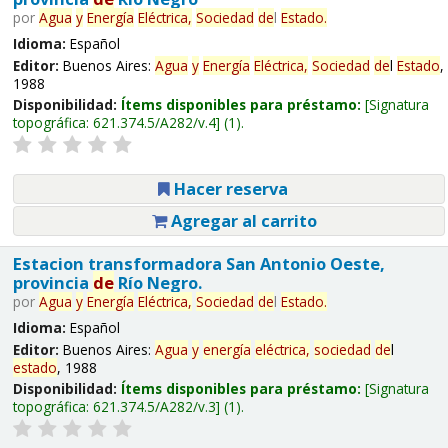
por
Agua
y
Energía
Eléctrica,
Sociedad
de
l
Estado
.
Idioma:
Español
Editor:
Buenos Aires:
Agua
y
Energía
Eléctrica,
Sociedad
de
l
Estado
,
1988
Disponibilidad:
Ítems disponibles para préstamo:
Signatura
topográfica:
621.374.5/A282/v.4
(1).
Hacer reserva
Agregar al carrito
Estacion transformadora San Antonio Oeste,
provincia
de
Río Negro.
por
Agua
y
Energía
Eléctrica,
Sociedad
de
l
Estado
.
Idioma:
Español
Editor:
Buenos Aires:
Agua
y
energía
eléctrica,
sociedad
de
l
estado
, 1988
Disponibilidad:
Ítems disponibles para préstamo:
Signatura
topográfica:
621.374.5/A282/v.3
(1).