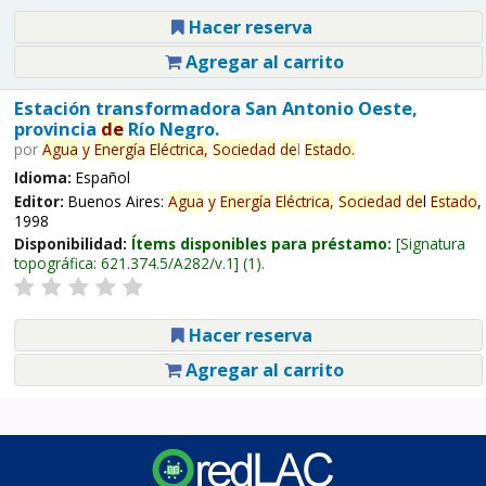
Hacer reserva
Agregar al carrito
Estación transformadora San Antonio Oeste,
provincia
de
Río Negro.
por
Agua
y
Energía
Eléctrica,
Sociedad
de
l
Estado
.
Idioma:
Español
Editor:
Buenos Aires:
Agua
y
Energía
Eléctrica,
Sociedad
de
l
Estado
,
1998
Disponibilidad:
Ítems disponibles para préstamo:
Signatura
topográfica:
621.374.5/A282/v.1
(1).
Hacer reserva
Agregar al carrito