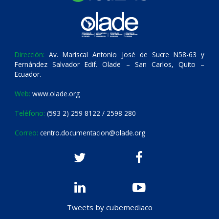
Dirección:
Av. Mariscal Antonio José de Sucre N58-63 y
Fernández Salvador Edif. Olade – San Carlos, Quito –
Ecuador.
Web:
www.olade.org
Teléfono:
(593 2) 259 8122 / 2598 280
Correo:
centro.documentacion@olade.org
Tweets by cubemediaco