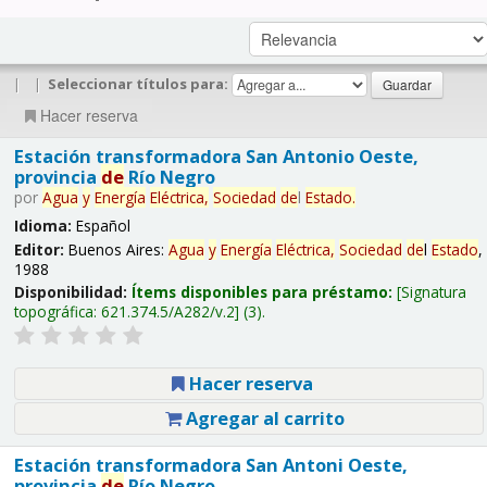
|
|
Seleccionar títulos para:
Hacer reserva
Estación transformadora San Antonio Oeste,
provincia
de
Río Negro
por
Agua
y
Energía
Eléctrica,
Sociedad
de
l
Estado
.
Idioma:
Español
Editor:
Buenos Aires:
Agua
y
Energía
Eléctrica,
Sociedad
de
l
Estado
,
1988
Disponibilidad:
Ítems disponibles para préstamo:
Signatura
topográfica:
621.374.5/A282/v.2
(3).
Hacer reserva
Agregar al carrito
Estación transformadora San Antoni Oeste,
provincia
de
Río Negro