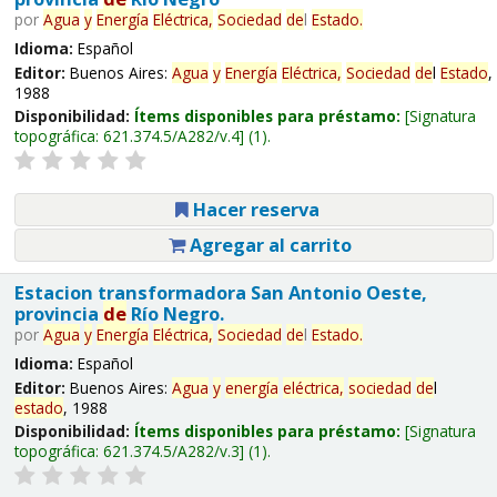
por
Agua
y
Energía
Eléctrica,
Sociedad
de
l
Estado
.
Idioma:
Español
Editor:
Buenos Aires:
Agua
y
Energía
Eléctrica,
Sociedad
de
l
Estado
,
1988
Disponibilidad:
Ítems disponibles para préstamo:
Signatura
topográfica:
621.374.5/A282/v.4
(1).
Hacer reserva
Agregar al carrito
Estacion transformadora San Antonio Oeste,
provincia
de
Río Negro.
por
Agua
y
Energía
Eléctrica,
Sociedad
de
l
Estado
.
Idioma:
Español
Editor:
Buenos Aires:
Agua
y
energía
eléctrica,
sociedad
de
l
estado
, 1988
Disponibilidad:
Ítems disponibles para préstamo:
Signatura
topográfica:
621.374.5/A282/v.3
(1).