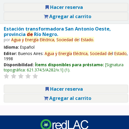
Hacer reserva
Agregar al carrito
Estación transformadora San Antonio Oeste,
provincia
de
Río Negro.
por
Agua
y
Energía
Eléctrica,
Sociedad
de
l
Estado
.
Idioma:
Español
Editor:
Buenos Aires:
Agua
y
Energía
Eléctrica,
Sociedad
de
l
Estado
,
1998
Disponibilidad:
Ítems disponibles para préstamo:
Signatura
topográfica:
621.374.5/A282/v.1
(1).
Hacer reserva
Agregar al carrito