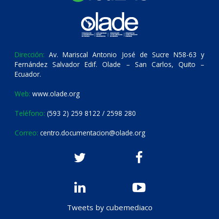
Dirección:
Av. Mariscal Antonio José de Sucre N58-63 y
Fernández Salvador Edif. Olade – San Carlos, Quito –
Ecuador.
Web:
www.olade.org
Teléfono:
(593 2) 259 8122 / 2598 280
Correo:
centro.documentacion@olade.org
Tweets by cubemediaco