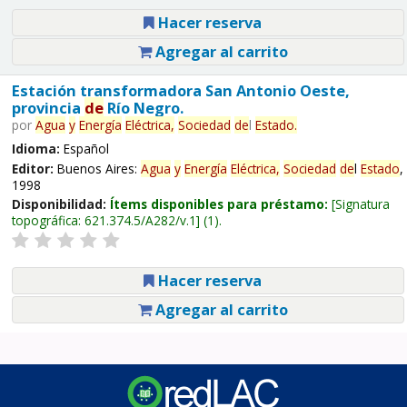
Hacer reserva
Agregar al carrito
Estación transformadora San Antonio Oeste,
provincia
de
Río Negro.
por
Agua
y
Energía
Eléctrica,
Sociedad
de
l
Estado
.
Idioma:
Español
Editor:
Buenos Aires:
Agua
y
Energía
Eléctrica,
Sociedad
de
l
Estado
,
1998
Disponibilidad:
Ítems disponibles para préstamo:
Signatura
topográfica:
621.374.5/A282/v.1
(1).
Hacer reserva
Agregar al carrito