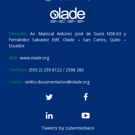
Dirección:
Av. Mariscal Antonio José de Sucre N58-63 y
Fernández Salvador Edif. Olade – San Carlos, Quito –
Ecuador.
Web:
www.olade.org
Teléfono:
(593 2) 259 8122 / 2598 280
Correo:
centro.documentacion@olade.org
Tweets by cubemediaco