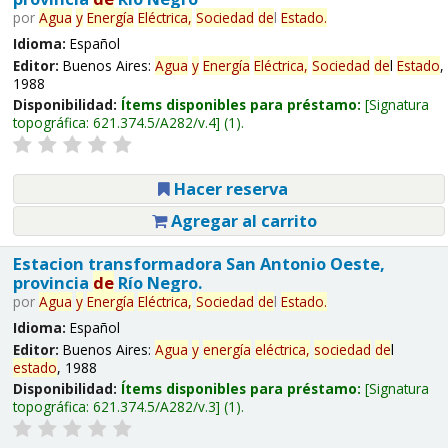
por
Agua
y
Energía
Eléctrica,
Sociedad
de
l
Estado
.
Idioma:
Español
Editor:
Buenos Aires:
Agua
y
Energía
Eléctrica,
Sociedad
de
l
Estado
,
1988
Disponibilidad:
Ítems disponibles para préstamo:
Signatura
topográfica:
621.374.5/A282/v.4
(1).
Hacer reserva
Agregar al carrito
Estacion transformadora San Antonio Oeste,
provincia
de
Río Negro.
por
Agua
y
Energía
Eléctrica,
Sociedad
de
l
Estado
.
Idioma:
Español
Editor:
Buenos Aires:
Agua
y
energía
eléctrica,
sociedad
de
l
estado
, 1988
Disponibilidad:
Ítems disponibles para préstamo:
Signatura
topográfica:
621.374.5/A282/v.3
(1).