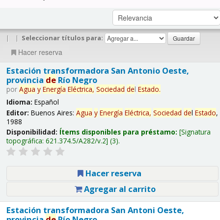
|
|
Seleccionar títulos para:
Hacer reserva
Estación transformadora San Antonio Oeste,
provincia
de
Río Negro
por
Agua
y
Energía
Eléctrica,
Sociedad
de
l
Estado
.
Idioma:
Español
Editor:
Buenos Aires:
Agua
y
Energía
Eléctrica,
Sociedad
de
l
Estado
,
1988
Disponibilidad:
Ítems disponibles para préstamo:
Signatura
topográfica:
621.374.5/A282/v.2
(3).
Hacer reserva
Agregar al carrito
Estación transformadora San Antoni Oeste,
provincia
de
Río Negro