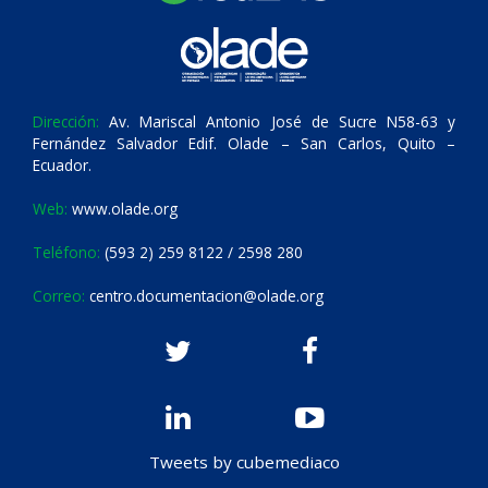
Dirección:
Av. Mariscal Antonio José de Sucre N58-63 y
Fernández Salvador Edif. Olade – San Carlos, Quito –
Ecuador.
Web:
www.olade.org
Teléfono:
(593 2) 259 8122 / 2598 280
Correo:
centro.documentacion@olade.org
Tweets by cubemediaco