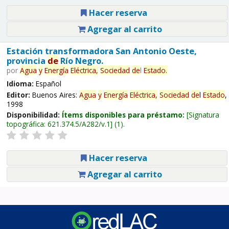
Hacer reserva
Agregar al carrito
Estación transformadora San Antonio Oeste,
provincia
de
Río Negro.
por
Agua
y
Energía
Eléctrica,
Sociedad
de
l
Estado
.
Idioma:
Español
Editor:
Buenos Aires:
Agua
y
Energía
Eléctrica,
Sociedad
de
l
Estado
,
1998
Disponibilidad:
Ítems disponibles para préstamo:
Signatura
topográfica:
621.374.5/A282/v.1
(1).
Hacer reserva
Agregar al carrito