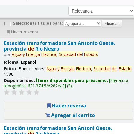
|
|
Seleccionar títulos para:
Hacer reserva
Estación transformadora San Antonio Oeste,
provincia
de
Río Negro
por
Agua
y
Energía
Eléctrica,
Sociedad
de
l
Estado
.
Idioma:
Español
Editor:
Buenos Aires:
Agua
y
Energía
Eléctrica,
Sociedad
de
l
Estado
,
1988
Disponibilidad:
Ítems disponibles para préstamo:
Signatura
topográfica:
621.374.5/A282/v.2
(3).
Hacer reserva
Agregar al carrito
Estación transformadora San Antoni Oeste,
provincia
de
Río Negro