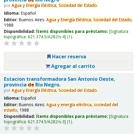
por
Agua
y
Energía
Eléctrica,
Sociedad
de
l
Estado
.
Idioma:
Español
Editor:
Buenos Aires:
Agua
y
Energía
Eléctrica,
Sociedad
de
l
Estado
,
1988
Disponibilidad:
Ítems disponibles para préstamo:
Signatura
topográfica:
621.374.5/A282/v.4
(1).
Hacer reserva
Agregar al carrito
Estacion transformadora San Antonio Oeste,
provincia
de
Río Negro.
por
Agua
y
Energía
Eléctrica,
Sociedad
de
l
Estado
.
Idioma:
Español
Editor:
Buenos Aires:
Agua
y
energía
eléctrica,
sociedad
de
l
estado
, 1988
Disponibilidad:
Ítems disponibles para préstamo:
Signatura
topográfica:
621.374.5/A282/v.3
(1).