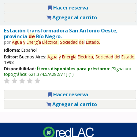
Hacer reserva
Agregar al carrito
Estación transformadora San Antonio Oeste,
provincia
de
Río Negro.
por
Agua
y
Energía
Eléctrica,
Sociedad
de
l
Estado
.
Idioma:
Español
Editor:
Buenos Aires:
Agua
y
Energía
Eléctrica,
Sociedad
de
l
Estado
,
1998
Disponibilidad:
Ítems disponibles para préstamo:
Signatura
topográfica:
621.374.5/A282/v.1
(1).
Hacer reserva
Agregar al carrito