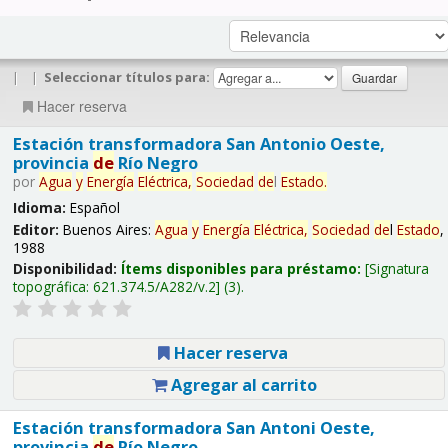
|
|
Seleccionar títulos para:
Hacer reserva
Estación transformadora San Antonio Oeste,
provincia
de
Río Negro
por
Agua
y
Energía
Eléctrica,
Sociedad
de
l
Estado
.
Idioma:
Español
Editor:
Buenos Aires:
Agua
y
Energía
Eléctrica,
Sociedad
de
l
Estado
,
1988
Disponibilidad:
Ítems disponibles para préstamo:
Signatura
topográfica:
621.374.5/A282/v.2
(3).
Hacer reserva
Agregar al carrito
Estación transformadora San Antoni Oeste,
provincia
de
Río Negro