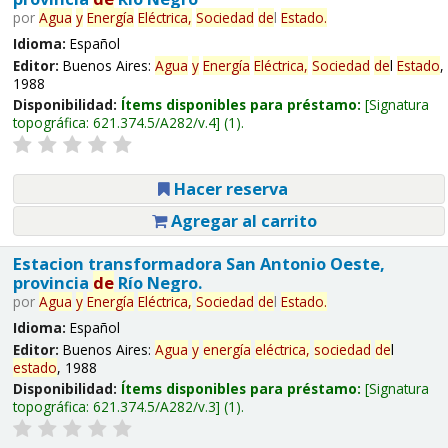
por
Agua
y
Energía
Eléctrica,
Sociedad
de
l
Estado
.
Idioma:
Español
Editor:
Buenos Aires:
Agua
y
Energía
Eléctrica,
Sociedad
de
l
Estado
,
1988
Disponibilidad:
Ítems disponibles para préstamo:
Signatura
topográfica:
621.374.5/A282/v.4
(1).
Hacer reserva
Agregar al carrito
Estacion transformadora San Antonio Oeste,
provincia
de
Río Negro.
por
Agua
y
Energía
Eléctrica,
Sociedad
de
l
Estado
.
Idioma:
Español
Editor:
Buenos Aires:
Agua
y
energía
eléctrica,
sociedad
de
l
estado
, 1988
Disponibilidad:
Ítems disponibles para préstamo:
Signatura
topográfica:
621.374.5/A282/v.3
(1).