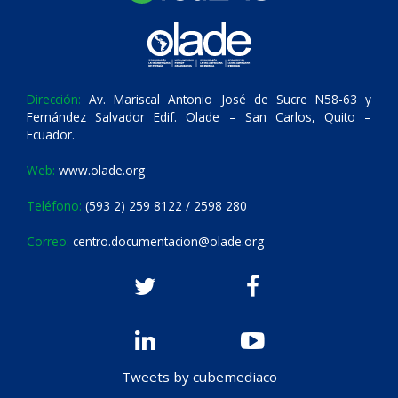
Dirección:
Av. Mariscal Antonio José de Sucre N58-63 y
Fernández Salvador Edif. Olade – San Carlos, Quito –
Ecuador.
Web:
www.olade.org
Teléfono:
(593 2) 259 8122 / 2598 280
Correo:
centro.documentacion@olade.org
Tweets by cubemediaco