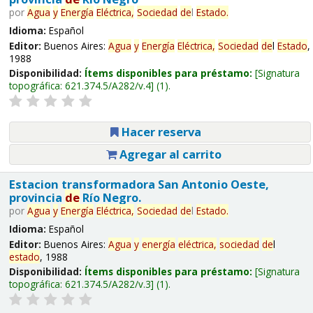
por
Agua
y
Energía
Eléctrica,
Sociedad
de
l
Estado
.
Idioma:
Español
Editor:
Buenos Aires:
Agua
y
Energía
Eléctrica,
Sociedad
de
l
Estado
,
1988
Disponibilidad:
Ítems disponibles para préstamo:
Signatura
topográfica:
621.374.5/A282/v.4
(1).
Hacer reserva
Agregar al carrito
Estacion transformadora San Antonio Oeste,
provincia
de
Río Negro.
por
Agua
y
Energía
Eléctrica,
Sociedad
de
l
Estado
.
Idioma:
Español
Editor:
Buenos Aires:
Agua
y
energía
eléctrica,
sociedad
de
l
estado
, 1988
Disponibilidad:
Ítems disponibles para préstamo:
Signatura
topográfica:
621.374.5/A282/v.3
(1).