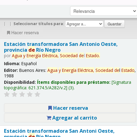
|
|
Seleccionar títulos para:
Hacer reserva
Estación transformadora San Antonio Oeste,
provincia
de
Río Negro
por
Agua
y
Energía
Eléctrica,
Sociedad
de
l
Estado
.
Idioma:
Español
Editor:
Buenos Aires:
Agua
y
Energía
Eléctrica,
Sociedad
de
l
Estado
,
1988
Disponibilidad:
Ítems disponibles para préstamo:
Signatura
topográfica:
621.374.5/A282/v.2
(3).
Hacer reserva
Agregar al carrito
Estación transformadora San Antoni Oeste,
provincia
de
Río Negro