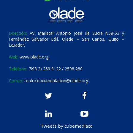
Dirección:
Av. Mariscal Antonio José de Sucre N58-63 y
Fernández Salvador Edif. Olade – San Carlos, Quito –
Ecuador.
Web:
www.olade.org
Teléfono:
(593 2) 259 8122 / 2598 280
Correo:
centro.documentacion@olade.org
Tweets by cubemediaco