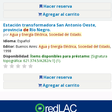
Hacer reserva
Agregar al carrito
Estación transformadora San Antonio Oeste,
provincia
de
Río Negro.
por
Agua
y
Energía
Eléctrica,
Sociedad
de
l
Estado
.
Idioma:
Español
Editor:
Buenos Aires:
Agua
y
Energía
Eléctrica,
Sociedad
de
l
Estado
,
1998
Disponibilidad:
Ítems disponibles para préstamo:
Signatura
topográfica:
621.374.5/A282/v.1
(1).
Hacer reserva
Agregar al carrito