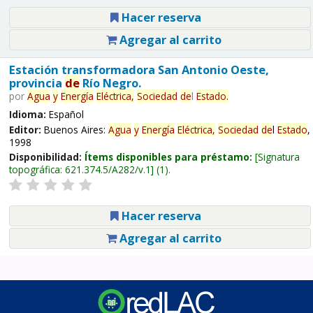
Hacer reserva
Agregar al carrito
Estación transformadora San Antonio Oeste,
provincia
de
Río Negro.
por
Agua
y
Energía
Eléctrica,
Sociedad
de
l
Estado
.
Idioma:
Español
Editor:
Buenos Aires:
Agua
y
Energía
Eléctrica,
Sociedad
de
l
Estado
,
1998
Disponibilidad:
Ítems disponibles para préstamo:
Signatura
topográfica:
621.374.5/A282/v.1
(1).
Hacer reserva
Agregar al carrito