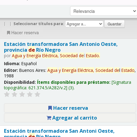
|
|
Seleccionar títulos para:
Hacer reserva
Estación transformadora San Antonio Oeste,
provincia
de
Río Negro
por
Agua
y
Energía
Eléctrica,
Sociedad
de
l
Estado
.
Idioma:
Español
Editor:
Buenos Aires:
Agua
y
Energía
Eléctrica,
Sociedad
de
l
Estado
,
1988
Disponibilidad:
Ítems disponibles para préstamo:
Signatura
topográfica:
621.374.5/A282/v.2
(3).
Hacer reserva
Agregar al carrito
Estación transformadora San Antoni Oeste,
provincia
de
Río Negro