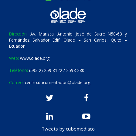
Dirección:
Av. Mariscal Antonio José de Sucre N58-63 y
Fernández Salvador Edif. Olade – San Carlos, Quito –
Ecuador.
Web:
www.olade.org
Teléfono:
(593 2) 259 8122 / 2598 280
Correo:
centro.documentacion@olade.org
Tweets by cubemediaco