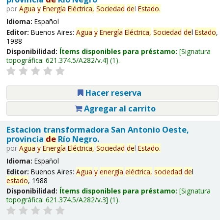
por
Agua
y
Energía
Eléctrica,
Sociedad
de
l
Estado
.
Idioma:
Español
Editor:
Buenos Aires:
Agua
y
Energía
Eléctrica,
Sociedad
de
l
Estado
,
1988
Disponibilidad:
Ítems disponibles para préstamo:
Signatura
topográfica:
621.374.5/A282/v.4
(1).
Hacer reserva
Agregar al carrito
Estacion transformadora San Antonio Oeste,
provincia
de
Río Negro.
por
Agua
y
Energía
Eléctrica,
Sociedad
de
l
Estado
.
Idioma:
Español
Editor:
Buenos Aires:
Agua
y
energía
eléctrica,
sociedad
de
l
estado
, 1988
Disponibilidad:
Ítems disponibles para préstamo:
Signatura
topográfica:
621.374.5/A282/v.3
(1).