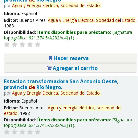
por
Agua
y
Energía
Eléctrica,
Sociedad
de
l
Estado
.
Idioma:
Español
Editor:
Buenos Aires:
Agua
y
Energía
Eléctrica,
Sociedad
de
l
Estado
,
1988
Disponibilidad:
Ítems disponibles para préstamo:
Signatura
topográfica:
621.374.5/A282/v.4
(1).
Hacer reserva
Agregar al carrito
Estacion transformadora San Antonio Oeste,
provincia
de
Río Negro.
por
Agua
y
Energía
Eléctrica,
Sociedad
de
l
Estado
.
Idioma:
Español
Editor:
Buenos Aires:
Agua
y
energía
eléctrica,
sociedad
de
l
estado
, 1988
Disponibilidad:
Ítems disponibles para préstamo:
Signatura
topográfica:
621.374.5/A282/v.3
(1).