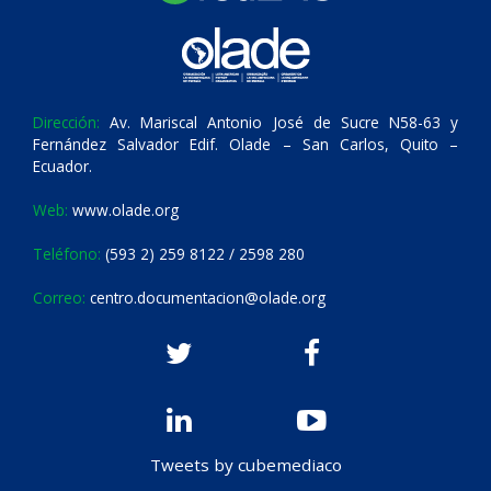
Dirección:
Av. Mariscal Antonio José de Sucre N58-63 y
Fernández Salvador Edif. Olade – San Carlos, Quito –
Ecuador.
Web:
www.olade.org
Teléfono:
(593 2) 259 8122 / 2598 280
Correo:
centro.documentacion@olade.org
Tweets by cubemediaco