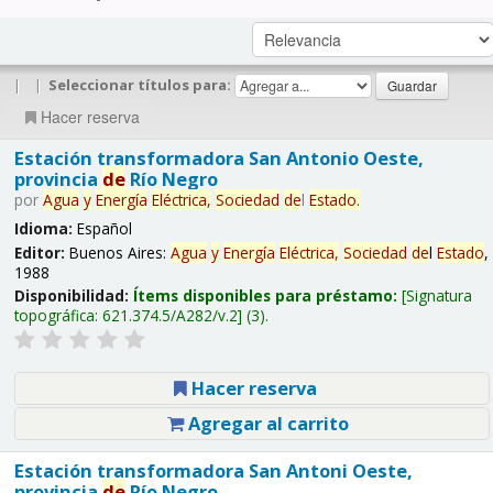
|
|
Seleccionar títulos para:
Hacer reserva
Estación transformadora San Antonio Oeste,
provincia
de
Río Negro
por
Agua
y
Energía
Eléctrica,
Sociedad
de
l
Estado
.
Idioma:
Español
Editor:
Buenos Aires:
Agua
y
Energía
Eléctrica,
Sociedad
de
l
Estado
,
1988
Disponibilidad:
Ítems disponibles para préstamo:
Signatura
topográfica:
621.374.5/A282/v.2
(3).
Hacer reserva
Agregar al carrito
Estación transformadora San Antoni Oeste,
provincia
de
Río Negro