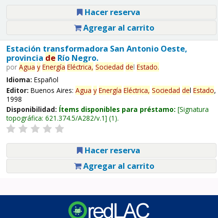
Hacer reserva
Agregar al carrito
Estación transformadora San Antonio Oeste,
provincia
de
Río Negro.
por
Agua
y
Energía
Eléctrica,
Sociedad
de
l
Estado
.
Idioma:
Español
Editor:
Buenos Aires:
Agua
y
Energía
Eléctrica,
Sociedad
de
l
Estado
,
1998
Disponibilidad:
Ítems disponibles para préstamo:
Signatura
topográfica:
621.374.5/A282/v.1
(1).
Hacer reserva
Agregar al carrito