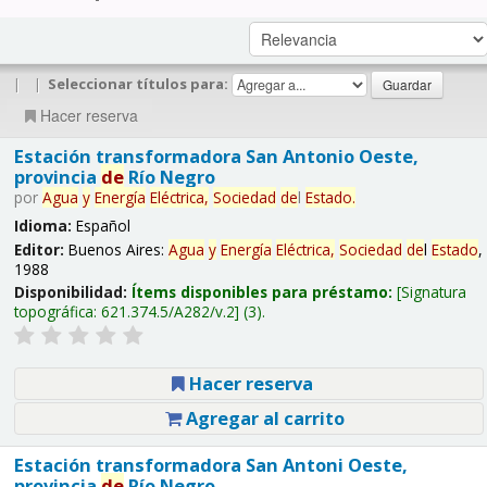
|
|
Seleccionar títulos para:
Hacer reserva
Estación transformadora San Antonio Oeste,
provincia
de
Río Negro
por
Agua
y
Energía
Eléctrica,
Sociedad
de
l
Estado
.
Idioma:
Español
Editor:
Buenos Aires:
Agua
y
Energía
Eléctrica,
Sociedad
de
l
Estado
,
1988
Disponibilidad:
Ítems disponibles para préstamo:
Signatura
topográfica:
621.374.5/A282/v.2
(3).
Hacer reserva
Agregar al carrito
Estación transformadora San Antoni Oeste,
provincia
de
Río Negro