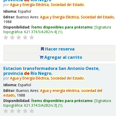
por
Agua
y
Energía
Eléctrica,
Sociedad
de
l
Estado
.
Idioma:
Español
Editor:
Buenos Aires:
Agua
y
Energía
Eléctrica,
Sociedad
de
l
Estado
,
1988
Disponibilidad:
Ítems disponibles para préstamo:
Signatura
topográfica:
621.374.5/A282/v.4
(1).
Hacer reserva
Agregar al carrito
Estacion transformadora San Antonio Oeste,
provincia
de
Río Negro.
por
Agua
y
Energía
Eléctrica,
Sociedad
de
l
Estado
.
Idioma:
Español
Editor:
Buenos Aires:
Agua
y
energía
eléctrica,
sociedad
de
l
estado
, 1988
Disponibilidad:
Ítems disponibles para préstamo:
Signatura
topográfica:
621.374.5/A282/v.3
(1).