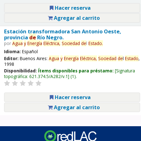
Hacer reserva
Agregar al carrito
Estación transformadora San Antonio Oeste,
provincia
de
Río Negro.
por
Agua
y
Energía
Eléctrica,
Sociedad
de
l
Estado
.
Idioma:
Español
Editor:
Buenos Aires:
Agua
y
Energía
Eléctrica,
Sociedad
de
l
Estado
,
1998
Disponibilidad:
Ítems disponibles para préstamo:
Signatura
topográfica:
621.374.5/A282/v.1
(1).
Hacer reserva
Agregar al carrito