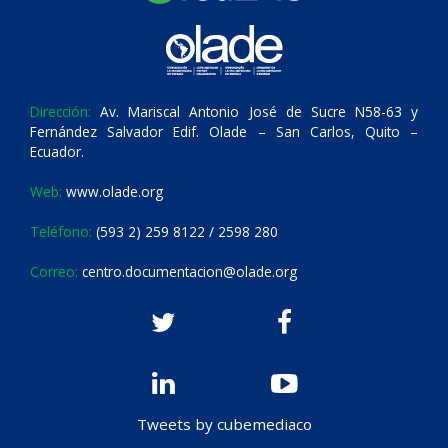
Dirección:
Av. Mariscal Antonio José de Sucre N58-63 y
Fernández Salvador Edif. Olade – San Carlos, Quito –
Ecuador.
Web:
www.olade.org
Teléfono:
(593 2) 259 8122 / 2598 280
Correo:
centro.documentacion@olade.org
Tweets by cubemediaco