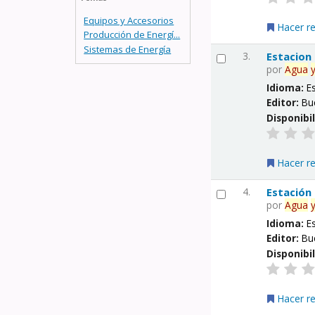
Equipos y Accesorios
Hacer r
Producción de Energí...
Sistemas de Energía
3.
Estacion
por
Agua
Idioma:
E
Editor:
Bu
Disponibi
Hacer r
4.
Estación
por
Agua
Idioma:
E
Editor:
Bu
Disponibi
Hacer r