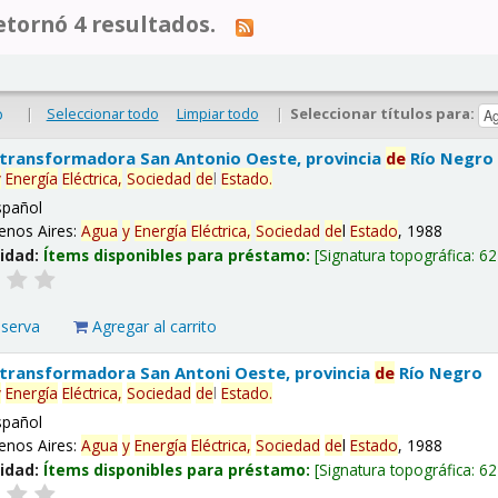
tornó 4 resultados.
|
Seleccionar todo
Limpiar todo
|
Seleccionar títulos para:
o
 transformadora San Antonio Oeste, provincia
de
Río Negro
y
Energía
Eléctrica,
Sociedad
de
l
Estado
.
spañol
enos Aires:
Agua
y
Energía
Eléctrica,
Sociedad
de
l
Estado
, 1988
lidad:
Ítems disponibles para préstamo:
Signatura topográfica:
62
eserva
Agregar al carrito
 transformadora San Antoni Oeste, provincia
de
Río Negro
y
Energía
Eléctrica,
Sociedad
de
l
Estado
.
spañol
enos Aires:
Agua
y
Energía
Eléctrica,
Sociedad
de
l
Estado
, 1988
lidad:
Ítems disponibles para préstamo:
Signatura topográfica:
62