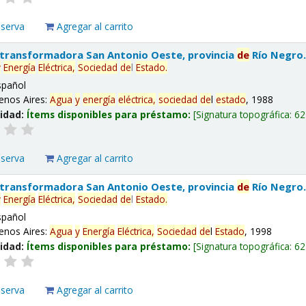
eserva
Agregar al carrito
 transformadora San Antonio Oeste, provincia
de
Río Negro
y
Energía
Eléctrica,
Sociedad
de
l
Estado
.
spañol
enos Aires:
Agua
y
energía
eléctrica,
sociedad
de
l
estado
, 1988
lidad:
Ítems disponibles para préstamo:
Signatura topográfica:
62
eserva
Agregar al carrito
 transformadora San Antonio Oeste, provincia
de
Río Negro
y
Energía
Eléctrica,
Sociedad
de
l
Estado
.
spañol
enos Aires:
Agua
y
Energía
Eléctrica,
Sociedad
de
l
Estado
, 1998
lidad:
Ítems disponibles para préstamo:
Signatura topográfica:
62
eserva
Agregar al carrito