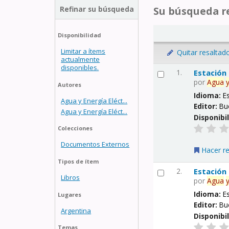
Refinar su búsqueda
Su búsqueda re
Disponibilidad
Limitar a ítems
Quitar resaltad
actualmente
disponibles.
1.
Estación
por
Agua
Autores
Idioma:
E
Agua y Energía Eléct...
Editor:
Bu
Agua y Energía Eléct...
Disponibi
Colecciones
Documentos Externos
Hacer r
Tipos de ítem
2.
Estación
Libros
por
Agua
Idioma:
E
Lugares
Editor:
Bu
Argentina
Disponibi
Temas