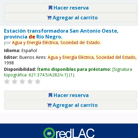
Hacer reserva
Agregar al carrito
Estación transformadora San Antonio Oeste,
provincia
de
Río Negro.
por
Agua
y
Energía
Eléctrica,
Sociedad
de
l
Estado
.
Idioma:
Español
Editor:
Buenos Aires:
Agua
y
Energía
Eléctrica,
Sociedad
de
l
Estado
,
1998
Disponibilidad:
Ítems disponibles para préstamo:
Signatura
topográfica:
621.374.5/A282/v.1
(1).
Hacer reserva
Agregar al carrito