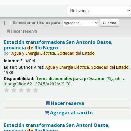
|
|
Seleccionar títulos para:
Hacer reserva
Estación transformadora San Antonio Oeste,
provincia
de
Río Negro
por
Agua
y
Energía
Eléctrica,
Sociedad
de
l
Estado
.
Idioma:
Español
Editor:
Buenos Aires:
Agua
y
Energía
Eléctrica,
Sociedad
de
l
Estado
,
1988
Disponibilidad:
Ítems disponibles para préstamo:
Signatura
topográfica:
621.374.5/A282/v.2
(3).
Hacer reserva
Agregar al carrito
Estación transformadora San Antoni Oeste,
provincia
de
Río Negro