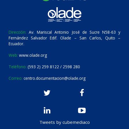
Dirección:
Av. Mariscal Antonio José de Sucre N58-63 y
Fernández Salvador Edif. Olade – San Carlos, Quito –
Ecuador.
Web:
www.olade.org
Teléfono:
(593 2) 259 8122 / 2598 280
Correo:
centro.documentacion@olade.org
Tweets by cubemediaco