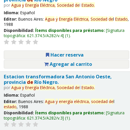
por
Agua
y
Energía
Eléctrica,
Sociedad
de
l
Estado
.
Idioma:
Español
Editor:
Buenos Aires:
Agua
y
Energía
Eléctrica,
Sociedad
de
l
Estado
,
1988
Disponibilidad:
Ítems disponibles para préstamo:
Signatura
topográfica:
621.374.5/A282/v.4
(1).
Hacer reserva
Agregar al carrito
Estacion transformadora San Antonio Oeste,
provincia
de
Río Negro.
por
Agua
y
Energía
Eléctrica,
Sociedad
de
l
Estado
.
Idioma:
Español
Editor:
Buenos Aires:
Agua
y
energía
eléctrica,
sociedad
de
l
estado
, 1988
Disponibilidad:
Ítems disponibles para préstamo:
Signatura
topográfica:
621.374.5/A282/v.3
(1).