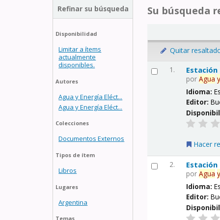
Refinar su búsqueda
Su búsqueda re
Disponibilidad
Limitar a ítems
Quitar resaltad
actualmente
disponibles.
1.
Estación
por
Agua
Autores
Idioma:
E
Agua y Energía Eléct...
Editor:
Bu
Agua y Energía Eléct...
Disponibi
Colecciones
Documentos Externos
Hacer r
Tipos de ítem
2.
Estación
Libros
por
Agua
Idioma:
E
Lugares
Editor:
Bu
Argentina
Disponibi
Temas