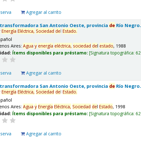
eserva
Agregar al carrito
 transformadora San Antonio Oeste, provincia
de
Río Negro
y
Energía
Eléctrica,
Sociedad
de
l
Estado
.
spañol
enos Aires:
Agua
y
energía
eléctrica,
sociedad
de
l
estado
, 1988
lidad:
Ítems disponibles para préstamo:
Signatura topográfica:
62
eserva
Agregar al carrito
 transformadora San Antonio Oeste, provincia
de
Río Negro
y
Energía
Eléctrica,
Sociedad
de
l
Estado
.
spañol
enos Aires:
Agua
y
Energía
Eléctrica,
Sociedad
de
l
Estado
, 1998
lidad:
Ítems disponibles para préstamo:
Signatura topográfica:
62
eserva
Agregar al carrito