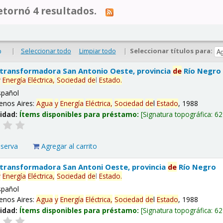
tornó 4 resultados.
|
Seleccionar todo
Limpiar todo
|
Seleccionar títulos para:
o
 transformadora San Antonio Oeste, provincia
de
Río Negro
y
Energía
Eléctrica,
Sociedad
de
l
Estado
.
spañol
enos Aires:
Agua
y
Energía
Eléctrica,
Sociedad
de
l
Estado
, 1988
lidad:
Ítems disponibles para préstamo:
Signatura topográfica:
62
eserva
Agregar al carrito
 transformadora San Antoni Oeste, provincia
de
Río Negro
y
Energía
Eléctrica,
Sociedad
de
l
Estado
.
spañol
enos Aires:
Agua
y
Energía
Eléctrica,
Sociedad
de
l
Estado
, 1988
lidad:
Ítems disponibles para préstamo:
Signatura topográfica:
62