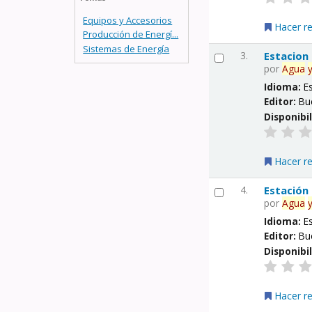
Equipos y Accesorios
Hacer r
Producción de Energí...
Sistemas de Energía
3.
Estacion
por
Agua
Idioma:
E
Editor:
Bu
Disponibi
Hacer r
4.
Estación
por
Agua
Idioma:
E
Editor:
Bu
Disponibi
Hacer r