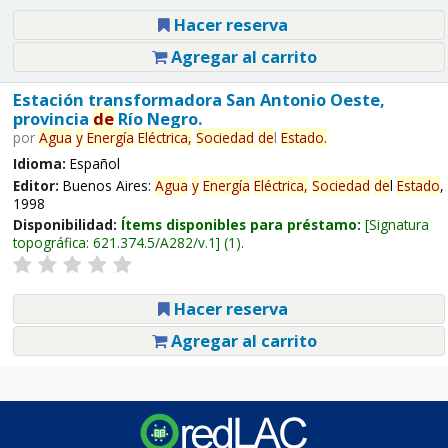
Hacer reserva
Agregar al carrito
Estación transformadora San Antonio Oeste,
provincia
de
Río Negro.
por
Agua
y
Energía
Eléctrica,
Sociedad
de
l
Estado
.
Idioma:
Español
Editor:
Buenos Aires:
Agua
y
Energía
Eléctrica,
Sociedad
de
l
Estado
,
1998
Disponibilidad:
Ítems disponibles para préstamo:
Signatura
topográfica:
621.374.5/A282/v.1
(1).
Hacer reserva
Agregar al carrito