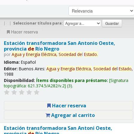
|
|
Seleccionar títulos para:
Hacer reserva
Estación transformadora San Antonio Oeste,
provincia
de
Río Negro
por
Agua
y
Energía
Eléctrica,
Sociedad
de
l
Estado
.
Idioma:
Español
Editor:
Buenos Aires:
Agua
y
Energía
Eléctrica,
Sociedad
de
l
Estado
,
1988
Disponibilidad:
Ítems disponibles para préstamo:
Signatura
topográfica:
621.374.5/A282/v.2
(3).
Hacer reserva
Agregar al carrito
Estación transformadora San Antoni Oeste,
provincia
de
Río Negro