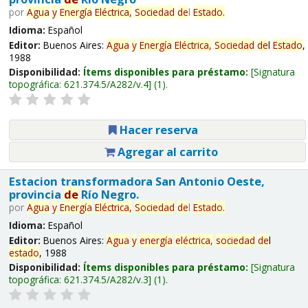
por
Agua
y
Energía
Eléctrica,
Sociedad
de
l
Estado
.
Idioma:
Español
Editor:
Buenos Aires:
Agua
y
Energía
Eléctrica,
Sociedad
de
l
Estado
,
1988
Disponibilidad:
Ítems disponibles para préstamo:
Signatura
topográfica:
621.374.5/A282/v.4
(1).
Hacer reserva
Agregar al carrito
Estacion transformadora San Antonio Oeste,
provincia
de
Río Negro.
por
Agua
y
Energía
Eléctrica,
Sociedad
de
l
Estado
.
Idioma:
Español
Editor:
Buenos Aires:
Agua
y
energía
eléctrica,
sociedad
de
l
estado
, 1988
Disponibilidad:
Ítems disponibles para préstamo:
Signatura
topográfica:
621.374.5/A282/v.3
(1).