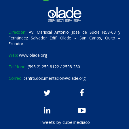
Dirección:
Av. Mariscal Antonio José de Sucre N58-63 y
Fernández Salvador Edif. Olade – San Carlos, Quito –
Ecuador.
Web:
www.olade.org
Teléfono:
(593 2) 259 8122 / 2598 280
Correo:
centro.documentacion@olade.org
Tweets by cubemediaco