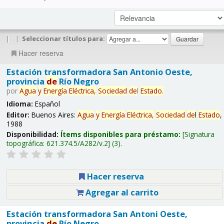
|
|
Seleccionar títulos para:
Hacer reserva
Estación transformadora San Antonio Oeste,
provincia
de
Río Negro
por
Agua
y
Energía
Eléctrica,
Sociedad
de
l
Estado
.
Idioma:
Español
Editor:
Buenos Aires:
Agua
y
Energía
Eléctrica,
Sociedad
de
l
Estado
,
1988
Disponibilidad:
Ítems disponibles para préstamo:
Signatura
topográfica:
621.374.5/A282/v.2
(3).
Hacer reserva
Agregar al carrito
Estación transformadora San Antoni Oeste,
provincia
de
Río Negro