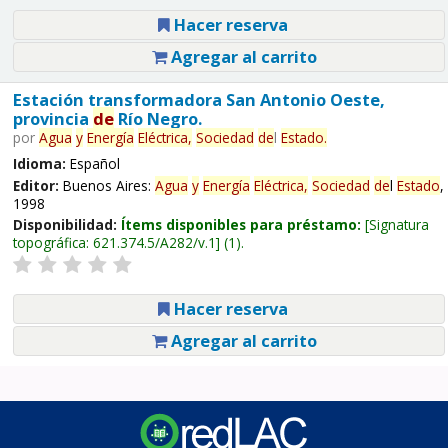
Hacer reserva
Agregar al carrito
Estación transformadora San Antonio Oeste,
provincia
de
Río Negro.
por
Agua
y
Energía
Eléctrica,
Sociedad
de
l
Estado
.
Idioma:
Español
Editor:
Buenos Aires:
Agua
y
Energía
Eléctrica,
Sociedad
de
l
Estado
,
1998
Disponibilidad:
Ítems disponibles para préstamo:
Signatura
topográfica:
621.374.5/A282/v.1
(1).
Hacer reserva
Agregar al carrito