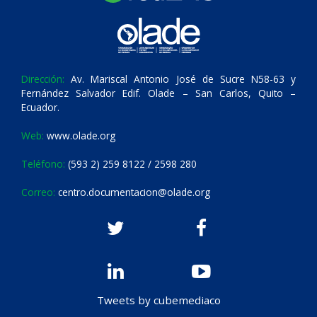
Dirección:
Av. Mariscal Antonio José de Sucre N58-63 y
Fernández Salvador Edif. Olade – San Carlos, Quito –
Ecuador.
Web:
www.olade.org
Teléfono:
(593 2) 259 8122 / 2598 280
Correo:
centro.documentacion@olade.org
Tweets by cubemediaco