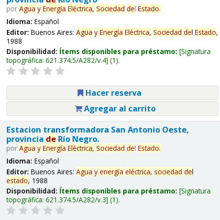
por
Agua
y
Energía
Eléctrica,
Sociedad
de
l
Estado
.
Idioma:
Español
Editor:
Buenos Aires:
Agua
y
Energía
Eléctrica,
Sociedad
de
l
Estado
,
1988
Disponibilidad:
Ítems disponibles para préstamo:
Signatura
topográfica:
621.374.5/A282/v.4
(1).
Hacer reserva
Agregar al carrito
Estacion transformadora San Antonio Oeste,
provincia
de
Río Negro.
por
Agua
y
Energía
Eléctrica,
Sociedad
de
l
Estado
.
Idioma:
Español
Editor:
Buenos Aires:
Agua
y
energía
eléctrica,
sociedad
de
l
estado
, 1988
Disponibilidad:
Ítems disponibles para préstamo:
Signatura
topográfica:
621.374.5/A282/v.3
(1).