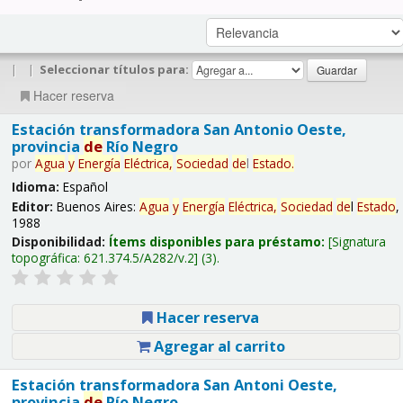
|
|
Seleccionar títulos para:
Hacer reserva
Estación transformadora San Antonio Oeste,
provincia
de
Río Negro
por
Agua
y
Energía
Eléctrica,
Sociedad
de
l
Estado
.
Idioma:
Español
Editor:
Buenos Aires:
Agua
y
Energía
Eléctrica,
Sociedad
de
l
Estado
,
1988
Disponibilidad:
Ítems disponibles para préstamo:
Signatura
topográfica:
621.374.5/A282/v.2
(3).
Hacer reserva
Agregar al carrito
Estación transformadora San Antoni Oeste,
provincia
de
Río Negro