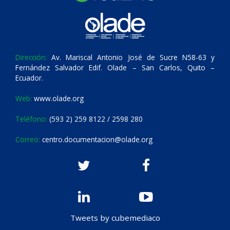
Dirección:
Av. Mariscal Antonio José de Sucre N58-63 y
Fernández Salvador Edif. Olade – San Carlos, Quito –
Ecuador.
Web:
www.olade.org
Teléfono:
(593 2) 259 8122 / 2598 280
Correo:
centro.documentacion@olade.org
Tweets by cubemediaco