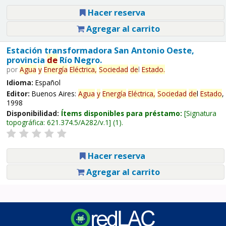
Hacer reserva
Agregar al carrito
Estación transformadora San Antonio Oeste,
provincia
de
Río Negro.
por
Agua
y
Energía
Eléctrica,
Sociedad
de
l
Estado
.
Idioma:
Español
Editor:
Buenos Aires:
Agua
y
Energía
Eléctrica,
Sociedad
de
l
Estado
,
1998
Disponibilidad:
Ítems disponibles para préstamo:
Signatura
topográfica:
621.374.5/A282/v.1
(1).
Hacer reserva
Agregar al carrito