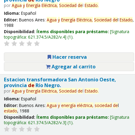
por
Agua
y
Energía
Eléctrica,
Sociedad
de
l
Estado
.
Idioma:
Español
Editor:
Buenos Aires:
Agua
y
Energía
Eléctrica,
Sociedad
de
l
Estado
,
1988
Disponibilidad:
Ítems disponibles para préstamo:
Signatura
topográfica:
621.374.5/A282/v.4
(1).
Hacer reserva
Agregar al carrito
Estacion transformadora San Antonio Oeste,
provincia
de
Río Negro.
por
Agua
y
Energía
Eléctrica,
Sociedad
de
l
Estado
.
Idioma:
Español
Editor:
Buenos Aires:
Agua
y
energía
eléctrica,
sociedad
de
l
estado
, 1988
Disponibilidad:
Ítems disponibles para préstamo:
Signatura
topográfica:
621.374.5/A282/v.3
(1).