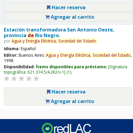
Hacer reserva
Agregar al carrito
Estación transformadora San Antonio Oeste,
provincia
de
Río Negro.
por
Agua
y
Energía
Eléctrica,
Sociedad
de
l
Estado
.
Idioma:
Español
Editor:
Buenos Aires:
Agua
y
Energía
Eléctrica,
Sociedad
de
l
Estado
,
1998
Disponibilidad:
Ítems disponibles para préstamo:
Signatura
topográfica:
621.374.5/A282/v.1
(1).
Hacer reserva
Agregar al carrito