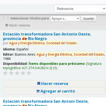
|
|
Seleccionar títulos para:
Hacer reserva
Estación transformadora San Antonio Oeste,
provincia
de
Río Negro
por
Agua
y
Energía
Eléctrica,
Sociedad
de
l
Estado
.
Idioma:
Español
Editor:
Buenos Aires:
Agua
y
Energía
Eléctrica,
Sociedad
de
l
Estado
,
1988
Disponibilidad:
Ítems disponibles para préstamo:
Signatura
topográfica:
621.374.5/A282/v.2
(3).
Hacer reserva
Agregar al carrito
Estación transformadora San Antoni Oeste,
provincia
de
Río Negro