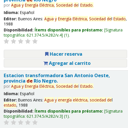
por
Agua
y
Energía
Eléctrica,
Sociedad
de
l
Estado
.
Idioma:
Español
Editor:
Buenos Aires:
Agua
y
Energía
Eléctrica,
Sociedad
de
l
Estado
,
1988
Disponibilidad:
Ítems disponibles para préstamo:
Signatura
topográfica:
621.374.5/A282/v.4
(1).
Hacer reserva
Agregar al carrito
Estacion transformadora San Antonio Oeste,
provincia
de
Río Negro.
por
Agua
y
Energía
Eléctrica,
Sociedad
de
l
Estado
.
Idioma:
Español
Editor:
Buenos Aires:
Agua
y
energía
eléctrica,
sociedad
de
l
estado
, 1988
Disponibilidad:
Ítems disponibles para préstamo:
Signatura
topográfica:
621.374.5/A282/v.3
(1).