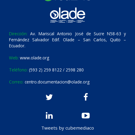
Dirección:
Av. Mariscal Antonio José de Sucre N58-63 y
Fernández Salvador Edif. Olade – San Carlos, Quito –
Ecuador.
Web:
www.olade.org
Teléfono:
(593 2) 259 8122 / 2598 280
Correo:
centro.documentacion@olade.org
Tweets by cubemediaco