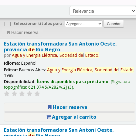
|
|
Seleccionar títulos para:
Hacer reserva
Estación transformadora San Antonio Oeste,
provincia
de
Río Negro
por
Agua
y
Energía
Eléctrica,
Sociedad
de
l
Estado
.
Idioma:
Español
Editor:
Buenos Aires:
Agua
y
Energía
Eléctrica,
Sociedad
de
l
Estado
,
1988
Disponibilidad:
Ítems disponibles para préstamo:
Signatura
topográfica:
621.374.5/A282/v.2
(3).
Hacer reserva
Agregar al carrito
Estación transformadora San Antoni Oeste,
provincia
de
Río Negro