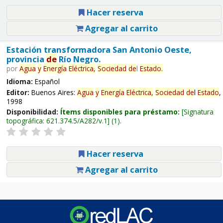
Hacer reserva
Agregar al carrito
Estación transformadora San Antonio Oeste,
provincia
de
Río Negro.
por
Agua
y
Energía
Eléctrica,
Sociedad
de
l
Estado
.
Idioma:
Español
Editor:
Buenos Aires:
Agua
y
Energía
Eléctrica,
Sociedad
de
l
Estado
,
1998
Disponibilidad:
Ítems disponibles para préstamo:
Signatura
topográfica:
621.374.5/A282/v.1
(1).
Hacer reserva
Agregar al carrito