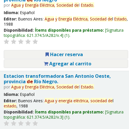
por
Agua
y
Energía
Eléctrica,
Sociedad
de
l
Estado
.
Idioma:
Español
Editor:
Buenos Aires:
Agua
y
Energía
Eléctrica,
Sociedad
de
l
Estado
,
1988
Disponibilidad:
Ítems disponibles para préstamo:
Signatura
topográfica:
621.374.5/A282/v.4
(1).
Hacer reserva
Agregar al carrito
Estacion transformadora San Antonio Oeste,
provincia
de
Río Negro.
por
Agua
y
Energía
Eléctrica,
Sociedad
de
l
Estado
.
Idioma:
Español
Editor:
Buenos Aires:
Agua
y
energía
eléctrica,
sociedad
de
l
estado
, 1988
Disponibilidad:
Ítems disponibles para préstamo:
Signatura
topográfica:
621.374.5/A282/v.3
(1).