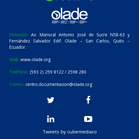
Dirección:
Av. Mariscal Antonio José de Sucre N58-63 y
Fernández Salvador Edif. Olade – San Carlos, Quito –
Ecuador.
Web:
www.olade.org
Teléfono:
(593 2) 259 8122 / 2598 280
Correo:
centro.documentacion@olade.org
Tweets by cubemediaco