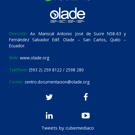
Dirección:
Av. Mariscal Antonio José de Sucre N58-63 y
Fernández Salvador Edif. Olade – San Carlos, Quito –
Ecuador.
Web:
www.olade.org
Teléfono:
(593 2) 259 8122 / 2598 280
Correo:
centro.documentacion@olade.org
Tweets by cubemediaco