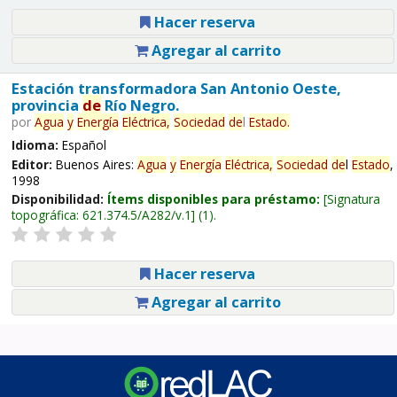
Hacer reserva
Agregar al carrito
Estación transformadora San Antonio Oeste,
provincia
de
Río Negro.
por
Agua
y
Energía
Eléctrica,
Sociedad
de
l
Estado
.
Idioma:
Español
Editor:
Buenos Aires:
Agua
y
Energía
Eléctrica,
Sociedad
de
l
Estado
,
1998
Disponibilidad:
Ítems disponibles para préstamo:
Signatura
topográfica:
621.374.5/A282/v.1
(1).
Hacer reserva
Agregar al carrito