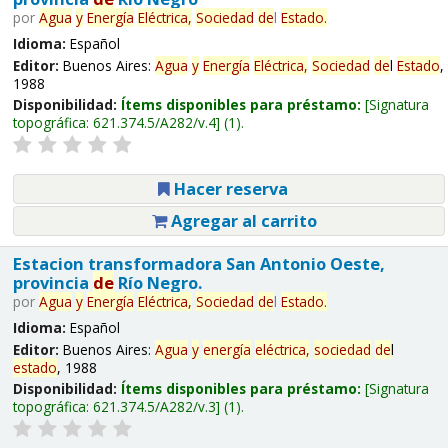
por
Agua
y
Energía
Eléctrica,
Sociedad
de
l
Estado
.
Idioma:
Español
Editor:
Buenos Aires:
Agua
y
Energía
Eléctrica,
Sociedad
de
l
Estado
,
1988
Disponibilidad:
Ítems disponibles para préstamo:
Signatura
topográfica:
621.374.5/A282/v.4
(1).
Hacer reserva
Agregar al carrito
Estacion transformadora San Antonio Oeste,
provincia
de
Río Negro.
por
Agua
y
Energía
Eléctrica,
Sociedad
de
l
Estado
.
Idioma:
Español
Editor:
Buenos Aires:
Agua
y
energía
eléctrica,
sociedad
de
l
estado
, 1988
Disponibilidad:
Ítems disponibles para préstamo:
Signatura
topográfica:
621.374.5/A282/v.3
(1).