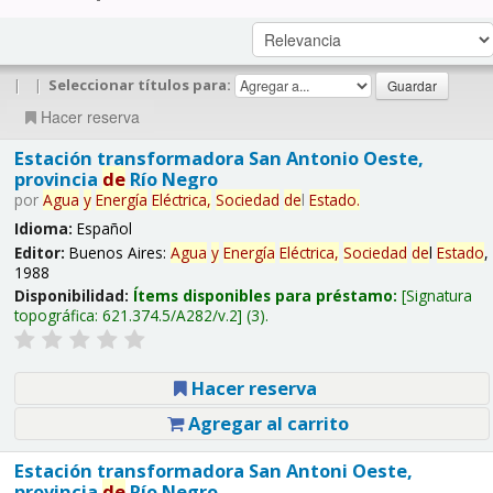
|
|
Seleccionar títulos para:
Hacer reserva
Estación transformadora San Antonio Oeste,
provincia
de
Río Negro
por
Agua
y
Energía
Eléctrica,
Sociedad
de
l
Estado
.
Idioma:
Español
Editor:
Buenos Aires:
Agua
y
Energía
Eléctrica,
Sociedad
de
l
Estado
,
1988
Disponibilidad:
Ítems disponibles para préstamo:
Signatura
topográfica:
621.374.5/A282/v.2
(3).
Hacer reserva
Agregar al carrito
Estación transformadora San Antoni Oeste,
provincia
de
Río Negro