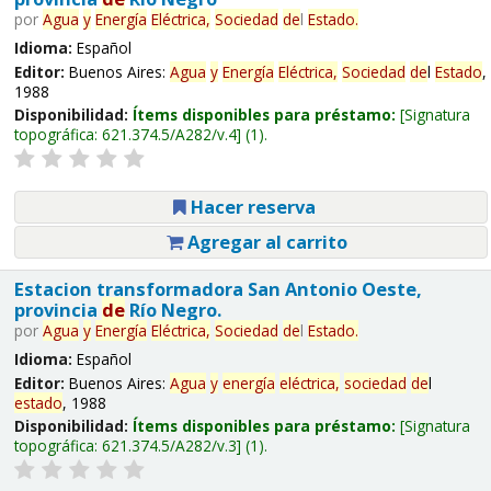
por
Agua
y
Energía
Eléctrica,
Sociedad
de
l
Estado
.
Idioma:
Español
Editor:
Buenos Aires:
Agua
y
Energía
Eléctrica,
Sociedad
de
l
Estado
,
1988
Disponibilidad:
Ítems disponibles para préstamo:
Signatura
topográfica:
621.374.5/A282/v.4
(1).
Hacer reserva
Agregar al carrito
Estacion transformadora San Antonio Oeste,
provincia
de
Río Negro.
por
Agua
y
Energía
Eléctrica,
Sociedad
de
l
Estado
.
Idioma:
Español
Editor:
Buenos Aires:
Agua
y
energía
eléctrica,
sociedad
de
l
estado
, 1988
Disponibilidad:
Ítems disponibles para préstamo:
Signatura
topográfica:
621.374.5/A282/v.3
(1).