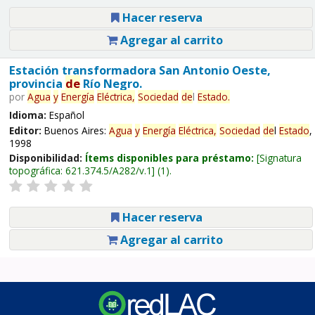
Hacer reserva
Agregar al carrito
Estación transformadora San Antonio Oeste,
provincia
de
Río Negro.
por
Agua
y
Energía
Eléctrica,
Sociedad
de
l
Estado
.
Idioma:
Español
Editor:
Buenos Aires:
Agua
y
Energía
Eléctrica,
Sociedad
de
l
Estado
,
1998
Disponibilidad:
Ítems disponibles para préstamo:
Signatura
topográfica:
621.374.5/A282/v.1
(1).
Hacer reserva
Agregar al carrito