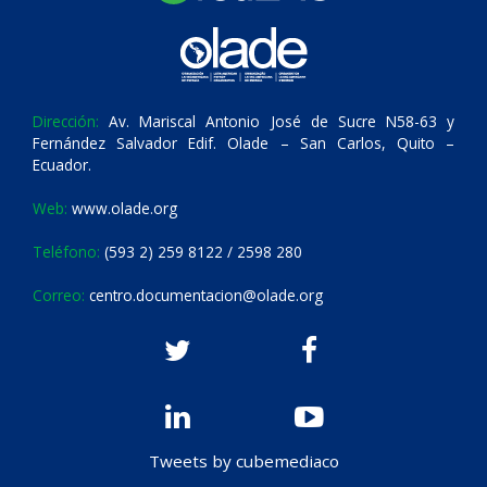
Dirección:
Av. Mariscal Antonio José de Sucre N58-63 y
Fernández Salvador Edif. Olade – San Carlos, Quito –
Ecuador.
Web:
www.olade.org
Teléfono:
(593 2) 259 8122 / 2598 280
Correo:
centro.documentacion@olade.org
Tweets by cubemediaco