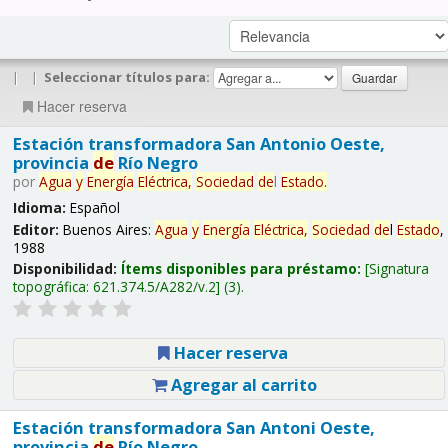
|
|
Seleccionar títulos para:
Hacer reserva
Estación transformadora San Antonio Oeste,
provincia
de
Río Negro
por
Agua
y
Energía
Eléctrica,
Sociedad
de
l
Estado
.
Idioma:
Español
Editor:
Buenos Aires:
Agua
y
Energía
Eléctrica,
Sociedad
de
l
Estado
,
1988
Disponibilidad:
Ítems disponibles para préstamo:
Signatura
topográfica:
621.374.5/A282/v.2
(3).
Hacer reserva
Agregar al carrito
Estación transformadora San Antoni Oeste,
provincia
de
Río Negro