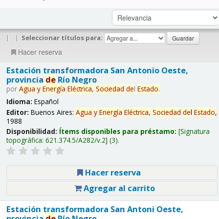
|
|
Seleccionar títulos para:
Hacer reserva
Estación transformadora San Antonio Oeste,
provincia
de
Río Negro
por
Agua
y
Energía
Eléctrica,
Sociedad
de
l
Estado
.
Idioma:
Español
Editor:
Buenos Aires:
Agua
y
Energía
Eléctrica,
Sociedad
de
l
Estado
,
1988
Disponibilidad:
Ítems disponibles para préstamo:
Signatura
topográfica:
621.374.5/A282/v.2
(3).
Hacer reserva
Agregar al carrito
Estación transformadora San Antoni Oeste,
provincia
de
Río Negro