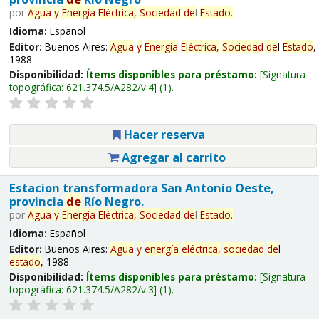
por
Agua
y
Energía
Eléctrica,
Sociedad
de
l
Estado
.
Idioma:
Español
Editor:
Buenos Aires:
Agua
y
Energía
Eléctrica,
Sociedad
de
l
Estado
,
1988
Disponibilidad:
Ítems disponibles para préstamo:
Signatura
topográfica:
621.374.5/A282/v.4
(1).
Hacer reserva
Agregar al carrito
Estacion transformadora San Antonio Oeste,
provincia
de
Río Negro.
por
Agua
y
Energía
Eléctrica,
Sociedad
de
l
Estado
.
Idioma:
Español
Editor:
Buenos Aires:
Agua
y
energía
eléctrica,
sociedad
de
l
estado
, 1988
Disponibilidad:
Ítems disponibles para préstamo:
Signatura
topográfica:
621.374.5/A282/v.3
(1).