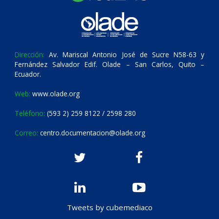
Dirección:
Av. Mariscal Antonio José de Sucre N58-63 y
Fernández Salvador Edif. Olade – San Carlos, Quito –
Ecuador.
Web:
www.olade.org
Teléfono:
(593 2) 259 8122 / 2598 280
Correo:
centro.documentacion@olade.org
Tweets by cubemediaco