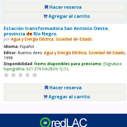
Hacer reserva
Agregar al carrito
Estación transformadora San Antonio Oeste,
provincia
de
Río Negro.
por
Agua
y
Energía
Eléctrica,
Sociedad
de
l
Estado
.
Idioma:
Español
Editor:
Buenos Aires:
Agua
y
Energía
Eléctrica,
Sociedad
de
l
Estado
,
1998
Disponibilidad:
Ítems disponibles para préstamo:
Signatura
topográfica:
621.374.5/A282/v.1
(1).
Hacer reserva
Agregar al carrito