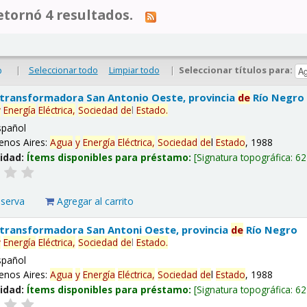
tornó 4 resultados.
|
Seleccionar todo
Limpiar todo
|
Seleccionar títulos para:
o
 transformadora San Antonio Oeste, provincia
de
Río Negro
y
Energía
Eléctrica,
Sociedad
de
l
Estado
.
spañol
enos Aires:
Agua
y
Energía
Eléctrica,
Sociedad
de
l
Estado
, 1988
lidad:
Ítems disponibles para préstamo:
Signatura topográfica:
62
eserva
Agregar al carrito
 transformadora San Antoni Oeste, provincia
de
Río Negro
y
Energía
Eléctrica,
Sociedad
de
l
Estado
.
spañol
enos Aires:
Agua
y
Energía
Eléctrica,
Sociedad
de
l
Estado
, 1988
lidad:
Ítems disponibles para préstamo:
Signatura topográfica:
62