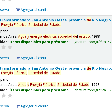
eserva
Agregar al carrito
 transformadora San Antonio Oeste, provincia
de
Río Negro
y
Energía
Eléctrica,
Sociedad
de
l
Estado
.
spañol
enos Aires:
Agua
y
energía
eléctrica,
sociedad
de
l
estado
, 1988
lidad:
Ítems disponibles para préstamo:
Signatura topográfica:
62
eserva
Agregar al carrito
 transformadora San Antonio Oeste, provincia
de
Río Negro
y
Energía
Eléctrica,
Sociedad
de
l
Estado
.
spañol
enos Aires:
Agua
y
Energía
Eléctrica,
Sociedad
de
l
Estado
, 1998
lidad:
Ítems disponibles para préstamo:
Signatura topográfica:
62
eserva
Agregar al carrito