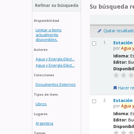
Refinar su búsqueda
Su búsqueda re
Disponibilidad
Limitar a ítems
Quitar resaltad
actualmente
disponibles.
1.
Estación
por
Agua
Autores
Idioma:
E
Agua y Energía Eléct...
Editor:
Bu
Agua y Energía Eléct...
Disponibi
Colecciones
Documentos Externos
Hacer r
Tipos de ítem
2.
Estación
Libros
por
Agua
Idioma:
E
Lugares
Editor:
Bu
Argentina
Disponibi
Temas