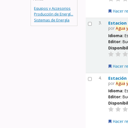
Equipos y Accesorios
Hacer r
Producción de Energí...
Sistemas de Energía
3.
Estacion
por
Agua
Idioma:
E
Editor:
Bu
Disponibi
Hacer r
4.
Estación
por
Agua
Idioma:
E
Editor:
Bu
Disponibi
Hacer r