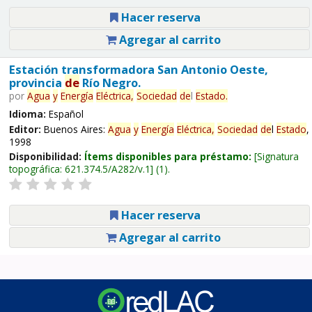
Hacer reserva
Agregar al carrito
Estación transformadora San Antonio Oeste,
provincia
de
Río Negro.
por
Agua
y
Energía
Eléctrica,
Sociedad
de
l
Estado
.
Idioma:
Español
Editor:
Buenos Aires:
Agua
y
Energía
Eléctrica,
Sociedad
de
l
Estado
,
1998
Disponibilidad:
Ítems disponibles para préstamo:
Signatura
topográfica:
621.374.5/A282/v.1
(1).
Hacer reserva
Agregar al carrito