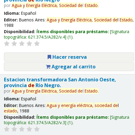
por
Agua
y
Energía
Eléctrica,
Sociedad
de
l
Estado
.
Idioma:
Español
Editor:
Buenos Aires:
Agua
y
Energía
Eléctrica,
Sociedad
de
l
Estado
,
1988
Disponibilidad:
Ítems disponibles para préstamo:
Signatura
topográfica:
621.374.5/A282/v.4
(1).
Hacer reserva
Agregar al carrito
Estacion transformadora San Antonio Oeste,
provincia
de
Río Negro.
por
Agua
y
Energía
Eléctrica,
Sociedad
de
l
Estado
.
Idioma:
Español
Editor:
Buenos Aires:
Agua
y
energía
eléctrica,
sociedad
de
l
estado
, 1988
Disponibilidad:
Ítems disponibles para préstamo:
Signatura
topográfica:
621.374.5/A282/v.3
(1).