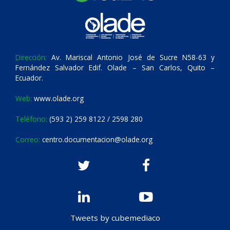
Dirección:
Av. Mariscal Antonio José de Sucre N58-63 y
Fernández Salvador Edif. Olade – San Carlos, Quito –
Ecuador.
Web:
www.olade.org
Teléfono:
(593 2) 259 8122 / 2598 280
Correo:
centro.documentacion@olade.org
Tweets by cubemediaco