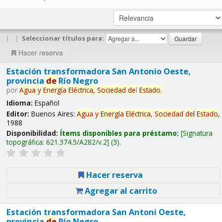
|
|
Seleccionar títulos para:
Hacer reserva
Estación transformadora San Antonio Oeste,
provincia
de
Río Negro
por
Agua
y
Energía
Eléctrica,
Sociedad
de
l
Estado
.
Idioma:
Español
Editor:
Buenos Aires:
Agua
y
Energía
Eléctrica,
Sociedad
de
l
Estado
,
1988
Disponibilidad:
Ítems disponibles para préstamo:
Signatura
topográfica:
621.374.5/A282/v.2
(3).
Hacer reserva
Agregar al carrito
Estación transformadora San Antoni Oeste,
provincia
de
Río Negro