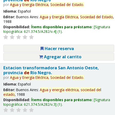
por
Agua
y
Energía
Eléctrica,
Sociedad
de
l
Estado
.
Idioma:
Español
Editor:
Buenos Aires:
Agua
y
Energía
Eléctrica,
Sociedad
de
l
Estado
,
1988
Disponibilidad:
Ítems disponibles para préstamo:
Signatura
topográfica:
621.374.5/A282/v.4
(1).
Hacer reserva
Agregar al carrito
Estacion transformadora San Antonio Oeste,
provincia
de
Río Negro.
por
Agua
y
Energía
Eléctrica,
Sociedad
de
l
Estado
.
Idioma:
Español
Editor:
Buenos Aires:
Agua
y
energía
eléctrica,
sociedad
de
l
estado
, 1988
Disponibilidad:
Ítems disponibles para préstamo:
Signatura
topográfica:
621.374.5/A282/v.3
(1).