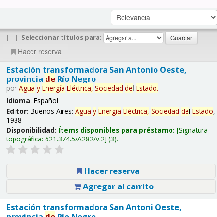
|
|
Seleccionar títulos para:
Hacer reserva
Estación transformadora San Antonio Oeste,
provincia
de
Río Negro
por
Agua
y
Energía
Eléctrica,
Sociedad
de
l
Estado
.
Idioma:
Español
Editor:
Buenos Aires:
Agua
y
Energía
Eléctrica,
Sociedad
de
l
Estado
,
1988
Disponibilidad:
Ítems disponibles para préstamo:
Signatura
topográfica:
621.374.5/A282/v.2
(3).
Hacer reserva
Agregar al carrito
Estación transformadora San Antoni Oeste,
provincia
de
Río Negro