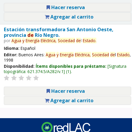
Hacer reserva
Agregar al carrito
Estación transformadora San Antonio Oeste,
provincia
de
Río Negro.
por
Agua
y
Energía
Eléctrica,
Sociedad
de
l
Estado
.
Idioma:
Español
Editor:
Buenos Aires:
Agua
y
Energía
Eléctrica,
Sociedad
de
l
Estado
,
1998
Disponibilidad:
Ítems disponibles para préstamo:
Signatura
topográfica:
621.374.5/A282/v.1
(1).
Hacer reserva
Agregar al carrito