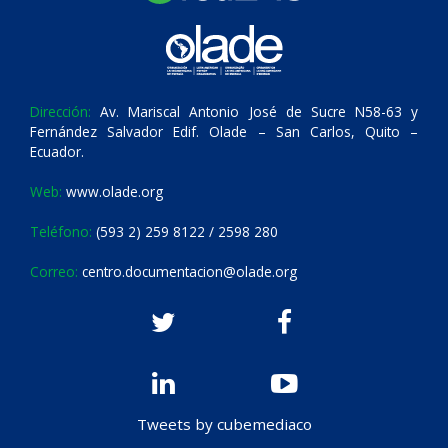
Dirección:
Av. Mariscal Antonio José de Sucre N58-63 y
Fernández Salvador Edif. Olade – San Carlos, Quito –
Ecuador.
Web:
www.olade.org
Teléfono:
(593 2) 259 8122 / 2598 280
Correo:
centro.documentacion@olade.org
Tweets by cubemediaco