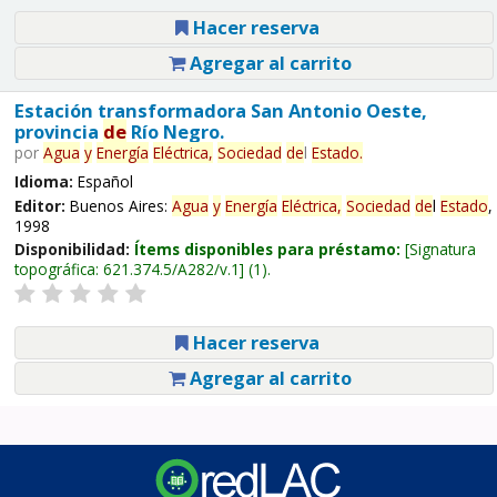
Hacer reserva
Agregar al carrito
Estación transformadora San Antonio Oeste,
provincia
de
Río Negro.
por
Agua
y
Energía
Eléctrica,
Sociedad
de
l
Estado
.
Idioma:
Español
Editor:
Buenos Aires:
Agua
y
Energía
Eléctrica,
Sociedad
de
l
Estado
,
1998
Disponibilidad:
Ítems disponibles para préstamo:
Signatura
topográfica:
621.374.5/A282/v.1
(1).
Hacer reserva
Agregar al carrito