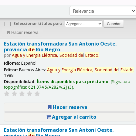
|
|
Seleccionar títulos para:
Hacer reserva
Estación transformadora San Antonio Oeste,
provincia
de
Río Negro
por
Agua
y
Energía
Eléctrica,
Sociedad
de
l
Estado
.
Idioma:
Español
Editor:
Buenos Aires:
Agua
y
Energía
Eléctrica,
Sociedad
de
l
Estado
,
1988
Disponibilidad:
Ítems disponibles para préstamo:
Signatura
topográfica:
621.374.5/A282/v.2
(3).
Hacer reserva
Agregar al carrito
Estación transformadora San Antoni Oeste,
provincia
de
Río Negro