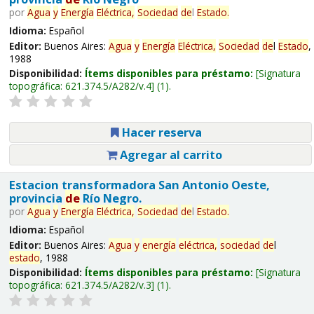
por
Agua
y
Energía
Eléctrica,
Sociedad
de
l
Estado
.
Idioma:
Español
Editor:
Buenos Aires:
Agua
y
Energía
Eléctrica,
Sociedad
de
l
Estado
,
1988
Disponibilidad:
Ítems disponibles para préstamo:
Signatura
topográfica:
621.374.5/A282/v.4
(1).
Hacer reserva
Agregar al carrito
Estacion transformadora San Antonio Oeste,
provincia
de
Río Negro.
por
Agua
y
Energía
Eléctrica,
Sociedad
de
l
Estado
.
Idioma:
Español
Editor:
Buenos Aires:
Agua
y
energía
eléctrica,
sociedad
de
l
estado
, 1988
Disponibilidad:
Ítems disponibles para préstamo:
Signatura
topográfica:
621.374.5/A282/v.3
(1).