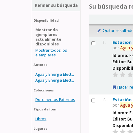
Refinar su búsqueda
Su búsqueda re
Disponibilidad
Mostrando
Quitar resaltad
ejemplares
actualmente
1.
Estación
disponibles
por
Agua
Mostrar todos los
ejemplares
Idioma:
E
Editor:
Bu
Autores
Disponibi
Agua y Energía Eléct...
Agua y Energía Eléct...
Hacer r
Colecciones
2.
Estación
Documentos Externos
por
Agua
Tipos de ítem
Idioma:
E
Libros
Editor:
Bu
Disponibi
Lugares