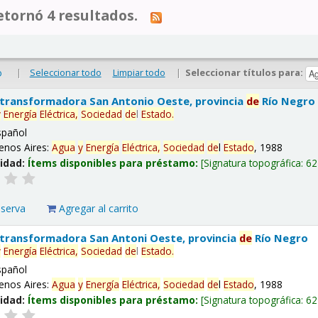
tornó 4 resultados.
|
Seleccionar todo
Limpiar todo
|
Seleccionar títulos para:
o
 transformadora San Antonio Oeste, provincia
de
Río Negro
y
Energía
Eléctrica,
Sociedad
de
l
Estado
.
spañol
enos Aires:
Agua
y
Energía
Eléctrica,
Sociedad
de
l
Estado
, 1988
lidad:
Ítems disponibles para préstamo:
Signatura topográfica:
62
eserva
Agregar al carrito
 transformadora San Antoni Oeste, provincia
de
Río Negro
y
Energía
Eléctrica,
Sociedad
de
l
Estado
.
spañol
enos Aires:
Agua
y
Energía
Eléctrica,
Sociedad
de
l
Estado
, 1988
lidad:
Ítems disponibles para préstamo:
Signatura topográfica:
62