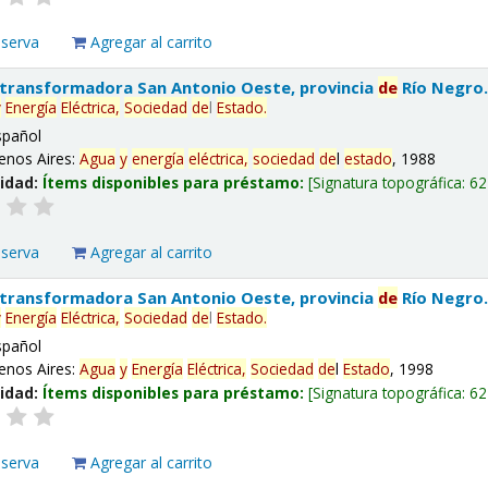
eserva
Agregar al carrito
 transformadora San Antonio Oeste, provincia
de
Río Negro
y
Energía
Eléctrica,
Sociedad
de
l
Estado
.
spañol
enos Aires:
Agua
y
energía
eléctrica,
sociedad
de
l
estado
, 1988
lidad:
Ítems disponibles para préstamo:
Signatura topográfica:
62
eserva
Agregar al carrito
 transformadora San Antonio Oeste, provincia
de
Río Negro
y
Energía
Eléctrica,
Sociedad
de
l
Estado
.
spañol
enos Aires:
Agua
y
Energía
Eléctrica,
Sociedad
de
l
Estado
, 1998
lidad:
Ítems disponibles para préstamo:
Signatura topográfica:
62
eserva
Agregar al carrito