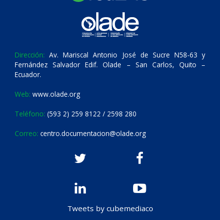
Dirección:
Av. Mariscal Antonio José de Sucre N58-63 y
Fernández Salvador Edif. Olade – San Carlos, Quito –
Ecuador.
Web:
www.olade.org
Teléfono:
(593 2) 259 8122 / 2598 280
Correo:
centro.documentacion@olade.org
Tweets by cubemediaco