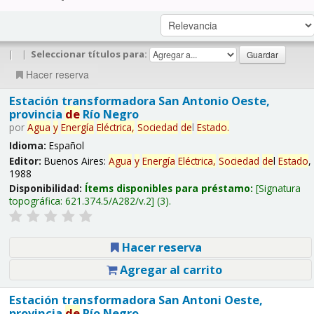
|
|
Seleccionar títulos para:
Hacer reserva
Estación transformadora San Antonio Oeste,
provincia
de
Río Negro
por
Agua
y
Energía
Eléctrica,
Sociedad
de
l
Estado
.
Idioma:
Español
Editor:
Buenos Aires:
Agua
y
Energía
Eléctrica,
Sociedad
de
l
Estado
,
1988
Disponibilidad:
Ítems disponibles para préstamo:
Signatura
topográfica:
621.374.5/A282/v.2
(3).
Hacer reserva
Agregar al carrito
Estación transformadora San Antoni Oeste,
provincia
de
Río Negro