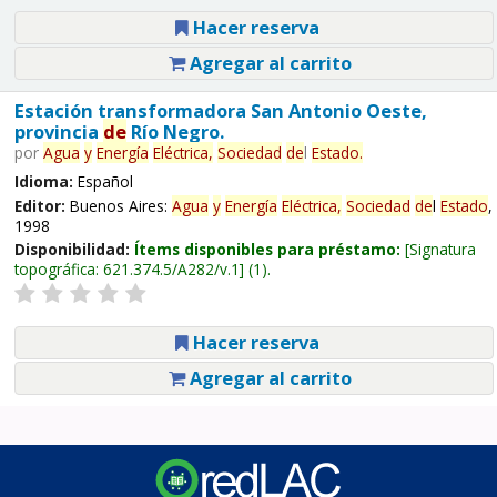
Hacer reserva
Agregar al carrito
Estación transformadora San Antonio Oeste,
provincia
de
Río Negro.
por
Agua
y
Energía
Eléctrica,
Sociedad
de
l
Estado
.
Idioma:
Español
Editor:
Buenos Aires:
Agua
y
Energía
Eléctrica,
Sociedad
de
l
Estado
,
1998
Disponibilidad:
Ítems disponibles para préstamo:
Signatura
topográfica:
621.374.5/A282/v.1
(1).
Hacer reserva
Agregar al carrito