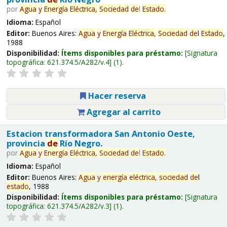
por
Agua
y
Energía
Eléctrica,
Sociedad
de
l
Estado
.
Idioma:
Español
Editor:
Buenos Aires:
Agua
y
Energía
Eléctrica,
Sociedad
de
l
Estado
,
1988
Disponibilidad:
Ítems disponibles para préstamo:
Signatura
topográfica:
621.374.5/A282/v.4
(1).
Hacer reserva
Agregar al carrito
Estacion transformadora San Antonio Oeste,
provincia
de
Río Negro.
por
Agua
y
Energía
Eléctrica,
Sociedad
de
l
Estado
.
Idioma:
Español
Editor:
Buenos Aires:
Agua
y
energía
eléctrica,
sociedad
de
l
estado
, 1988
Disponibilidad:
Ítems disponibles para préstamo:
Signatura
topográfica:
621.374.5/A282/v.3
(1).