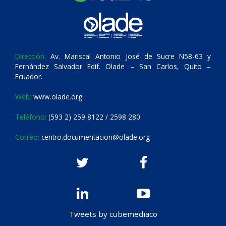
Dirección:
Av. Mariscal Antonio José de Sucre N58-63 y
Fernández Salvador Edif. Olade – San Carlos, Quito –
Ecuador.
Web:
www.olade.org
Teléfono:
(593 2) 259 8122 / 2598 280
Correo:
centro.documentacion@olade.org
Tweets by cubemediaco