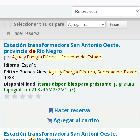
|
|
Seleccionar títulos para:
Hacer reserva
Estación transformadora San Antonio Oeste,
provincia
de
Río Negro
por
Agua
y
Energía
Eléctrica,
Sociedad
de
l
Estado
.
Idioma:
Español
Editor:
Buenos Aires:
Agua
y
Energía
Eléctrica,
Sociedad
de
l
Estado
,
1988
Disponibilidad:
Ítems disponibles para préstamo:
Signatura
topográfica:
621.374.5/A282/v.2
(3).
Hacer reserva
Agregar al carrito
Estación transformadora San Antoni Oeste,
provincia
de
Río Negro