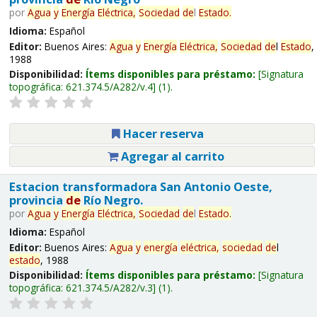
por
Agua
y
Energía
Eléctrica,
Sociedad
de
l
Estado
.
Idioma:
Español
Editor:
Buenos Aires:
Agua
y
Energía
Eléctrica,
Sociedad
de
l
Estado
,
1988
Disponibilidad:
Ítems disponibles para préstamo:
Signatura
topográfica:
621.374.5/A282/v.4
(1).
Hacer reserva
Agregar al carrito
Estacion transformadora San Antonio Oeste,
provincia
de
Río Negro.
por
Agua
y
Energía
Eléctrica,
Sociedad
de
l
Estado
.
Idioma:
Español
Editor:
Buenos Aires:
Agua
y
energía
eléctrica,
sociedad
de
l
estado
, 1988
Disponibilidad:
Ítems disponibles para préstamo:
Signatura
topográfica:
621.374.5/A282/v.3
(1).