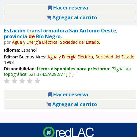
Hacer reserva
Agregar al carrito
Estación transformadora San Antonio Oeste,
provincia
de
Río Negro.
por
Agua
y
Energía
Eléctrica,
Sociedad
de
l
Estado
.
Idioma:
Español
Editor:
Buenos Aires:
Agua
y
Energía
Eléctrica,
Sociedad
de
l
Estado
,
1998
Disponibilidad:
Ítems disponibles para préstamo:
Signatura
topográfica:
621.374.5/A282/v.1
(1).
Hacer reserva
Agregar al carrito