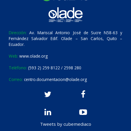
Dirección:
Av. Mariscal Antonio José de Sucre N58-63 y
Fernández Salvador Edif. Olade – San Carlos, Quito –
Ecuador.
Web:
www.olade.org
Teléfono:
(593 2) 259 8122 / 2598 280
Correo:
centro.documentacion@olade.org
Tweets by cubemediaco