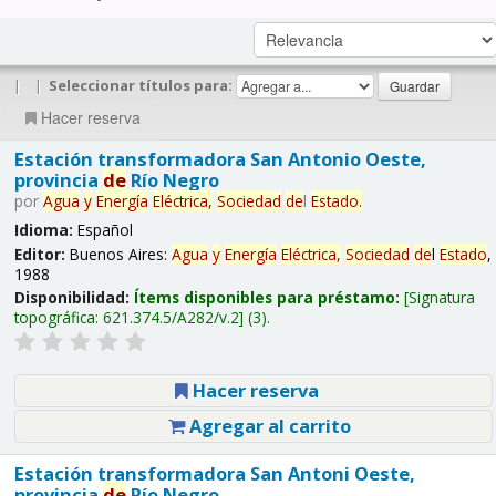
|
|
Seleccionar títulos para:
Hacer reserva
Estación transformadora San Antonio Oeste,
provincia
de
Río Negro
por
Agua
y
Energía
Eléctrica,
Sociedad
de
l
Estado
.
Idioma:
Español
Editor:
Buenos Aires:
Agua
y
Energía
Eléctrica,
Sociedad
de
l
Estado
,
1988
Disponibilidad:
Ítems disponibles para préstamo:
Signatura
topográfica:
621.374.5/A282/v.2
(3).
Hacer reserva
Agregar al carrito
Estación transformadora San Antoni Oeste,
provincia
de
Río Negro