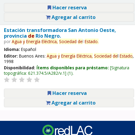
Hacer reserva
Agregar al carrito
Estación transformadora San Antonio Oeste,
provincia
de
Río Negro.
por
Agua
y
Energía
Eléctrica,
Sociedad
de
l
Estado
.
Idioma:
Español
Editor:
Buenos Aires:
Agua
y
Energía
Eléctrica,
Sociedad
de
l
Estado
,
1998
Disponibilidad:
Ítems disponibles para préstamo:
Signatura
topográfica:
621.374.5/A282/v.1
(1).
Hacer reserva
Agregar al carrito