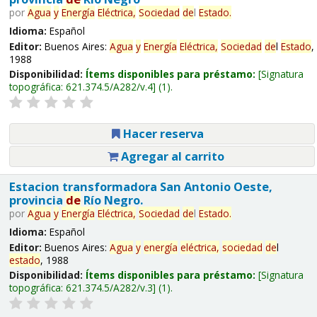
por
Agua
y
Energía
Eléctrica,
Sociedad
de
l
Estado
.
Idioma:
Español
Editor:
Buenos Aires:
Agua
y
Energía
Eléctrica,
Sociedad
de
l
Estado
,
1988
Disponibilidad:
Ítems disponibles para préstamo:
Signatura
topográfica:
621.374.5/A282/v.4
(1).
Hacer reserva
Agregar al carrito
Estacion transformadora San Antonio Oeste,
provincia
de
Río Negro.
por
Agua
y
Energía
Eléctrica,
Sociedad
de
l
Estado
.
Idioma:
Español
Editor:
Buenos Aires:
Agua
y
energía
eléctrica,
sociedad
de
l
estado
, 1988
Disponibilidad:
Ítems disponibles para préstamo:
Signatura
topográfica:
621.374.5/A282/v.3
(1).