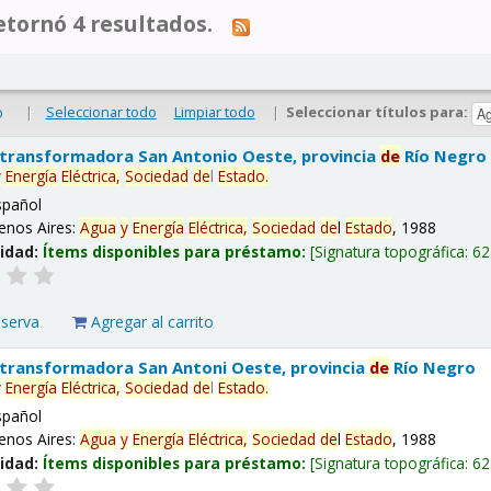
tornó 4 resultados.
|
Seleccionar todo
Limpiar todo
|
Seleccionar títulos para:
o
 transformadora San Antonio Oeste, provincia
de
Río Negro
y
Energía
Eléctrica,
Sociedad
de
l
Estado
.
spañol
enos Aires:
Agua
y
Energía
Eléctrica,
Sociedad
de
l
Estado
, 1988
lidad:
Ítems disponibles para préstamo:
Signatura topográfica:
62
eserva
Agregar al carrito
 transformadora San Antoni Oeste, provincia
de
Río Negro
y
Energía
Eléctrica,
Sociedad
de
l
Estado
.
spañol
enos Aires:
Agua
y
Energía
Eléctrica,
Sociedad
de
l
Estado
, 1988
lidad:
Ítems disponibles para préstamo:
Signatura topográfica:
62