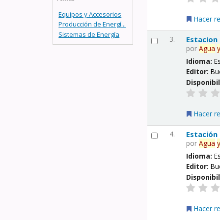
Equipos y Accesorios
Hacer r
Producción de Energí...
Sistemas de Energía
3.
Estacion
por
Agua
Idioma:
E
Editor:
Bu
Disponibi
Hacer r
4.
Estación
por
Agua
Idioma:
E
Editor:
Bu
Disponibi
Hacer r