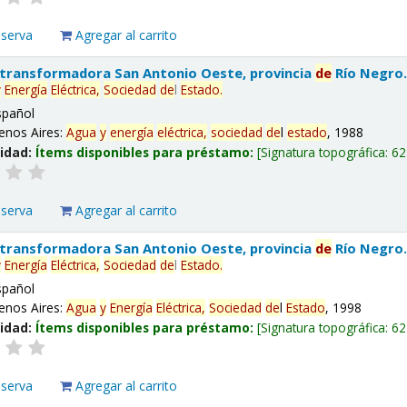
eserva
Agregar al carrito
 transformadora San Antonio Oeste, provincia
de
Río Negro
y
Energía
Eléctrica,
Sociedad
de
l
Estado
.
spañol
enos Aires:
Agua
y
energía
eléctrica,
sociedad
de
l
estado
, 1988
lidad:
Ítems disponibles para préstamo:
Signatura topográfica:
62
eserva
Agregar al carrito
 transformadora San Antonio Oeste, provincia
de
Río Negro
y
Energía
Eléctrica,
Sociedad
de
l
Estado
.
spañol
enos Aires:
Agua
y
Energía
Eléctrica,
Sociedad
de
l
Estado
, 1998
lidad:
Ítems disponibles para préstamo:
Signatura topográfica:
62
eserva
Agregar al carrito