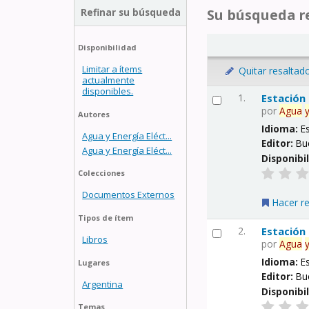
Refinar su búsqueda
Su búsqueda re
Disponibilidad
Limitar a ítems
Quitar resaltad
actualmente
disponibles.
1.
Estación
por
Agua
Autores
Idioma:
E
Agua y Energía Eléct...
Editor:
Bu
Agua y Energía Eléct...
Disponibi
Colecciones
Documentos Externos
Hacer r
Tipos de ítem
2.
Estación
Libros
por
Agua
Idioma:
E
Lugares
Editor:
Bu
Argentina
Disponibi
Temas