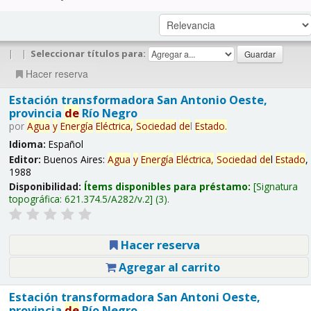
|
|
Seleccionar títulos para:
Hacer reserva
Estación transformadora San Antonio Oeste,
provincia
de
Río Negro
por
Agua
y
Energía
Eléctrica,
Sociedad
de
l
Estado
.
Idioma:
Español
Editor:
Buenos Aires:
Agua
y
Energía
Eléctrica,
Sociedad
de
l
Estado
,
1988
Disponibilidad:
Ítems disponibles para préstamo:
Signatura
topográfica:
621.374.5/A282/v.2
(3).
Hacer reserva
Agregar al carrito
Estación transformadora San Antoni Oeste,
provincia
de
Río Negro