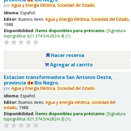
por
Agua
y
Energía
Eléctrica,
Sociedad
de
l
Estado
.
Idioma:
Español
Editor:
Buenos Aires:
Agua
y
Energía
Eléctrica,
Sociedad
de
l
Estado
,
1988
Disponibilidad:
Ítems disponibles para préstamo:
Signatura
topográfica:
621.374.5/A282/v.4
(1).
Hacer reserva
Agregar al carrito
Estacion transformadora San Antonio Oeste,
provincia
de
Río Negro.
por
Agua
y
Energía
Eléctrica,
Sociedad
de
l
Estado
.
Idioma:
Español
Editor:
Buenos Aires:
Agua
y
energía
eléctrica,
sociedad
de
l
estado
, 1988
Disponibilidad:
Ítems disponibles para préstamo:
Signatura
topográfica:
621.374.5/A282/v.3
(1).