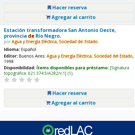
Hacer reserva
Agregar al carrito
Estación transformadora San Antonio Oeste,
provincia
de
Río Negro.
por
Agua
y
Energía
Eléctrica,
Sociedad
de
l
Estado
.
Idioma:
Español
Editor:
Buenos Aires:
Agua
y
Energía
Eléctrica,
Sociedad
de
l
Estado
,
1998
Disponibilidad:
Ítems disponibles para préstamo:
Signatura
topográfica:
621.374.5/A282/v.1
(1).
Hacer reserva
Agregar al carrito