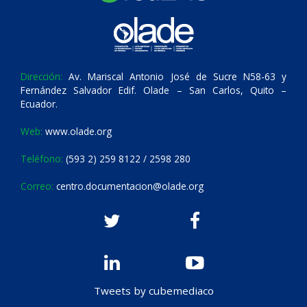
Dirección:
Av. Mariscal Antonio José de Sucre N58-63 y
Fernández Salvador Edif. Olade – San Carlos, Quito –
Ecuador.
Web:
www.olade.org
Teléfono:
(593 2) 259 8122 / 2598 280
Correo:
centro.documentacion@olade.org
Tweets by cubemediaco