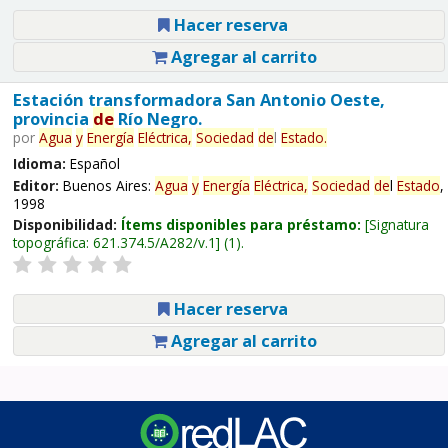
Hacer reserva
Agregar al carrito
Estación transformadora San Antonio Oeste,
provincia
de
Río Negro.
por
Agua
y
Energía
Eléctrica,
Sociedad
de
l
Estado
.
Idioma:
Español
Editor:
Buenos Aires:
Agua
y
Energía
Eléctrica,
Sociedad
de
l
Estado
,
1998
Disponibilidad:
Ítems disponibles para préstamo:
Signatura
topográfica:
621.374.5/A282/v.1
(1).
Hacer reserva
Agregar al carrito