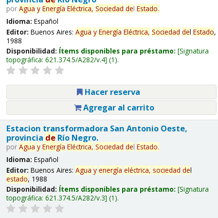
por
Agua
y
Energía
Eléctrica,
Sociedad
de
l
Estado
.
Idioma:
Español
Editor:
Buenos Aires:
Agua
y
Energía
Eléctrica,
Sociedad
de
l
Estado
,
1988
Disponibilidad:
Ítems disponibles para préstamo:
Signatura
topográfica:
621.374.5/A282/v.4
(1).
Hacer reserva
Agregar al carrito
Estacion transformadora San Antonio Oeste,
provincia
de
Río Negro.
por
Agua
y
Energía
Eléctrica,
Sociedad
de
l
Estado
.
Idioma:
Español
Editor:
Buenos Aires:
Agua
y
energía
eléctrica,
sociedad
de
l
estado
, 1988
Disponibilidad:
Ítems disponibles para préstamo:
Signatura
topográfica:
621.374.5/A282/v.3
(1).