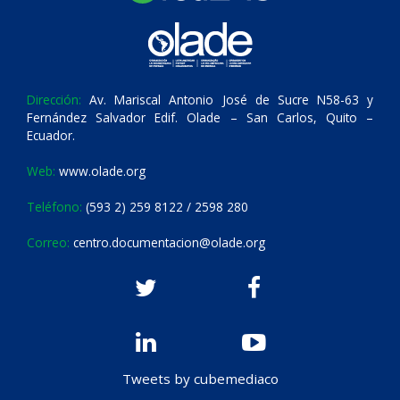
Dirección:
Av. Mariscal Antonio José de Sucre N58-63 y
Fernández Salvador Edif. Olade – San Carlos, Quito –
Ecuador.
Web:
www.olade.org
Teléfono:
(593 2) 259 8122 / 2598 280
Correo:
centro.documentacion@olade.org
Tweets by cubemediaco