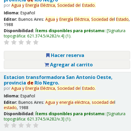
por
Agua
y
Energía
Eléctrica,
Sociedad
de
l
Estado
.
Idioma:
Español
Editor:
Buenos Aires:
Agua
y
Energía
Eléctrica,
Sociedad
de
l
Estado
,
1988
Disponibilidad:
Ítems disponibles para préstamo:
Signatura
topográfica:
621.374.5/A282/v.4
(1).
Hacer reserva
Agregar al carrito
Estacion transformadora San Antonio Oeste,
provincia
de
Río Negro.
por
Agua
y
Energía
Eléctrica,
Sociedad
de
l
Estado
.
Idioma:
Español
Editor:
Buenos Aires:
Agua
y
energía
eléctrica,
sociedad
de
l
estado
, 1988
Disponibilidad:
Ítems disponibles para préstamo:
Signatura
topográfica:
621.374.5/A282/v.3
(1).