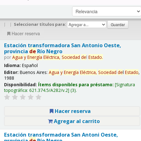
|
|
Seleccionar títulos para:
Hacer reserva
Estación transformadora San Antonio Oeste,
provincia
de
Río Negro
por
Agua
y
Energía
Eléctrica,
Sociedad
de
l
Estado
.
Idioma:
Español
Editor:
Buenos Aires:
Agua
y
Energía
Eléctrica,
Sociedad
de
l
Estado
,
1988
Disponibilidad:
Ítems disponibles para préstamo:
Signatura
topográfica:
621.374.5/A282/v.2
(3).
Hacer reserva
Agregar al carrito
Estación transformadora San Antoni Oeste,
provincia
de
Río Negro