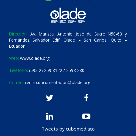
Dirección:
Av. Mariscal Antonio José de Sucre N58-63 y
Fernández Salvador Edif. Olade – San Carlos, Quito –
Ecuador.
Web:
www.olade.org
Teléfono:
(593 2) 259 8122 / 2598 280
Correo:
centro.documentacion@olade.org
Tweets by cubemediaco