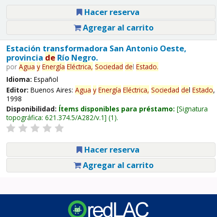
Hacer reserva
Agregar al carrito
Estación transformadora San Antonio Oeste,
provincia
de
Río Negro.
por
Agua
y
Energía
Eléctrica,
Sociedad
de
l
Estado
.
Idioma:
Español
Editor:
Buenos Aires:
Agua
y
Energía
Eléctrica,
Sociedad
de
l
Estado
,
1998
Disponibilidad:
Ítems disponibles para préstamo:
Signatura
topográfica:
621.374.5/A282/v.1
(1).
Hacer reserva
Agregar al carrito