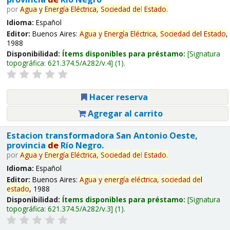
por
Agua
y
Energía
Eléctrica,
Sociedad
de
l
Estado
.
Idioma:
Español
Editor:
Buenos Aires:
Agua
y
Energía
Eléctrica,
Sociedad
de
l
Estado
,
1988
Disponibilidad:
Ítems disponibles para préstamo:
Signatura
topográfica:
621.374.5/A282/v.4
(1).
Hacer reserva
Agregar al carrito
Estacion transformadora San Antonio Oeste,
provincia
de
Río Negro.
por
Agua
y
Energía
Eléctrica,
Sociedad
de
l
Estado
.
Idioma:
Español
Editor:
Buenos Aires:
Agua
y
energía
eléctrica,
sociedad
de
l
estado
, 1988
Disponibilidad:
Ítems disponibles para préstamo:
Signatura
topográfica:
621.374.5/A282/v.3
(1).