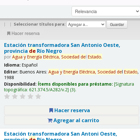
|
|
Seleccionar títulos para:
Hacer reserva
Estación transformadora San Antonio Oeste,
provincia
de
Río Negro
por
Agua
y
Energía
Eléctrica,
Sociedad
de
l
Estado
.
Idioma:
Español
Editor:
Buenos Aires:
Agua
y
Energía
Eléctrica,
Sociedad
de
l
Estado
,
1988
Disponibilidad:
Ítems disponibles para préstamo:
Signatura
topográfica:
621.374.5/A282/v.2
(3).
Hacer reserva
Agregar al carrito
Estación transformadora San Antoni Oeste,
provincia
de
Río Negro