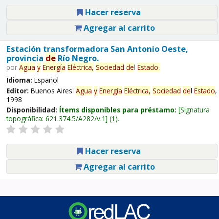
Hacer reserva
Agregar al carrito
Estación transformadora San Antonio Oeste,
provincia
de
Río Negro.
por
Agua
y
Energía
Eléctrica,
Sociedad
de
l
Estado
.
Idioma:
Español
Editor:
Buenos Aires:
Agua
y
Energía
Eléctrica,
Sociedad
de
l
Estado
,
1998
Disponibilidad:
Ítems disponibles para préstamo:
Signatura
topográfica:
621.374.5/A282/v.1
(1).
Hacer reserva
Agregar al carrito