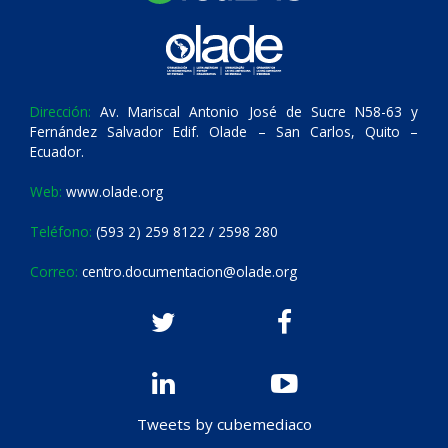
Dirección:
Av. Mariscal Antonio José de Sucre N58-63 y
Fernández Salvador Edif. Olade – San Carlos, Quito –
Ecuador.
Web:
www.olade.org
Teléfono:
(593 2) 259 8122 / 2598 280
Correo:
centro.documentacion@olade.org
Tweets by cubemediaco