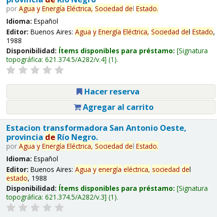
por
Agua
y
Energía
Eléctrica,
Sociedad
de
l
Estado
.
Idioma:
Español
Editor:
Buenos Aires:
Agua
y
Energía
Eléctrica,
Sociedad
de
l
Estado
,
1988
Disponibilidad:
Ítems disponibles para préstamo:
Signatura
topográfica:
621.374.5/A282/v.4
(1).
Hacer reserva
Agregar al carrito
Estacion transformadora San Antonio Oeste,
provincia
de
Río Negro.
por
Agua
y
Energía
Eléctrica,
Sociedad
de
l
Estado
.
Idioma:
Español
Editor:
Buenos Aires:
Agua
y
energía
eléctrica,
sociedad
de
l
estado
, 1988
Disponibilidad:
Ítems disponibles para préstamo:
Signatura
topográfica:
621.374.5/A282/v.3
(1).