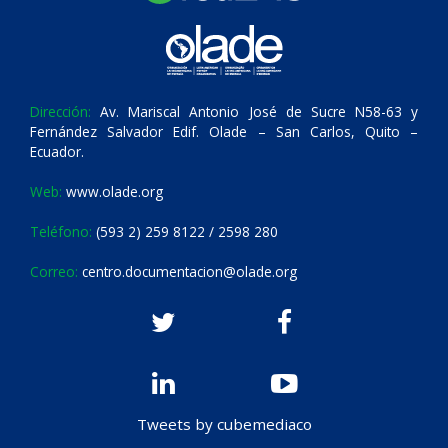
Dirección:
Av. Mariscal Antonio José de Sucre N58-63 y
Fernández Salvador Edif. Olade – San Carlos, Quito –
Ecuador.
Web:
www.olade.org
Teléfono:
(593 2) 259 8122 / 2598 280
Correo:
centro.documentacion@olade.org
Tweets by cubemediaco