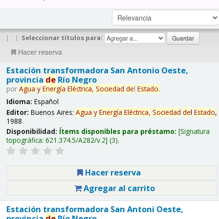
|
|
Seleccionar títulos para:
Hacer reserva
Estación transformadora San Antonio Oeste,
provincia
de
Río Negro
por
Agua
y
Energía
Eléctrica,
Sociedad
de
l
Estado
.
Idioma:
Español
Editor:
Buenos Aires:
Agua
y
Energía
Eléctrica,
Sociedad
de
l
Estado
,
1988
Disponibilidad:
Ítems disponibles para préstamo:
Signatura
topográfica:
621.374.5/A282/v.2
(3).
Hacer reserva
Agregar al carrito
Estación transformadora San Antoni Oeste,
provincia
de
Río Negro