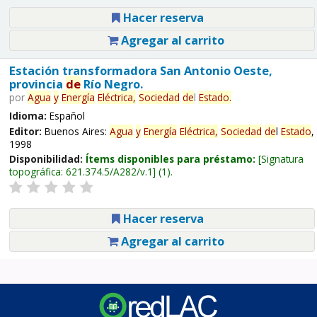
Hacer reserva
Agregar al carrito
Estación transformadora San Antonio Oeste,
provincia
de
Río Negro.
por
Agua
y
Energía
Eléctrica,
Sociedad
de
l
Estado
.
Idioma:
Español
Editor:
Buenos Aires:
Agua
y
Energía
Eléctrica,
Sociedad
de
l
Estado
,
1998
Disponibilidad:
Ítems disponibles para préstamo:
Signatura
topográfica:
621.374.5/A282/v.1
(1).
Hacer reserva
Agregar al carrito