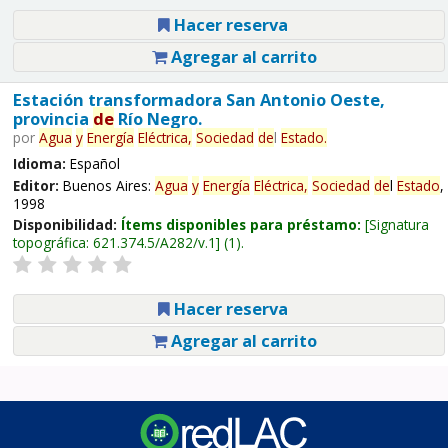
Hacer reserva
Agregar al carrito
Estación transformadora San Antonio Oeste,
provincia
de
Río Negro.
por
Agua
y
Energía
Eléctrica,
Sociedad
de
l
Estado
.
Idioma:
Español
Editor:
Buenos Aires:
Agua
y
Energía
Eléctrica,
Sociedad
de
l
Estado
,
1998
Disponibilidad:
Ítems disponibles para préstamo:
Signatura
topográfica:
621.374.5/A282/v.1
(1).
Hacer reserva
Agregar al carrito