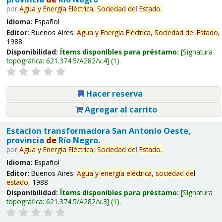
por
Agua
y
Energía
Eléctrica,
Sociedad
de
l
Estado
.
Idioma:
Español
Editor:
Buenos Aires:
Agua
y
Energía
Eléctrica,
Sociedad
de
l
Estado
,
1988
Disponibilidad:
Ítems disponibles para préstamo:
Signatura
topográfica:
621.374.5/A282/v.4
(1).
Hacer reserva
Agregar al carrito
Estacion transformadora San Antonio Oeste,
provincia
de
Río Negro.
por
Agua
y
Energía
Eléctrica,
Sociedad
de
l
Estado
.
Idioma:
Español
Editor:
Buenos Aires:
Agua
y
energía
eléctrica,
sociedad
de
l
estado
, 1988
Disponibilidad:
Ítems disponibles para préstamo:
Signatura
topográfica:
621.374.5/A282/v.3
(1).