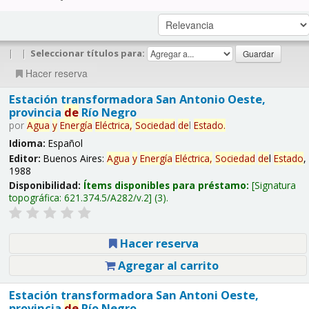
|
|
Seleccionar títulos para:
Hacer reserva
Estación transformadora San Antonio Oeste,
provincia
de
Río Negro
por
Agua
y
Energía
Eléctrica,
Sociedad
de
l
Estado
.
Idioma:
Español
Editor:
Buenos Aires:
Agua
y
Energía
Eléctrica,
Sociedad
de
l
Estado
,
1988
Disponibilidad:
Ítems disponibles para préstamo:
Signatura
topográfica:
621.374.5/A282/v.2
(3).
Hacer reserva
Agregar al carrito
Estación transformadora San Antoni Oeste,
provincia
de
Río Negro