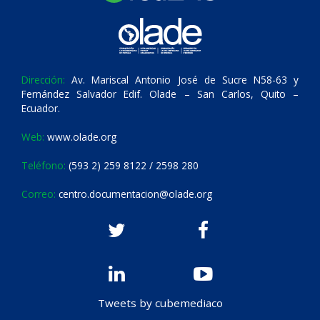
Dirección:
Av. Mariscal Antonio José de Sucre N58-63 y
Fernández Salvador Edif. Olade – San Carlos, Quito –
Ecuador.
Web:
www.olade.org
Teléfono:
(593 2) 259 8122 / 2598 280
Correo:
centro.documentacion@olade.org
Tweets by cubemediaco