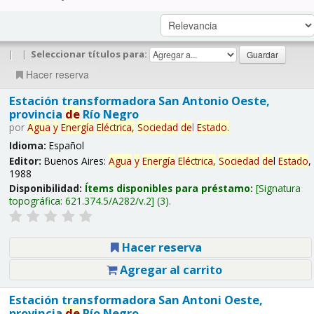
|
|
Seleccionar títulos para:
Hacer reserva
Estación transformadora San Antonio Oeste,
provincia
de
Río Negro
por
Agua
y
Energía
Eléctrica,
Sociedad
de
l
Estado
.
Idioma:
Español
Editor:
Buenos Aires:
Agua
y
Energía
Eléctrica,
Sociedad
de
l
Estado
,
1988
Disponibilidad:
Ítems disponibles para préstamo:
Signatura
topográfica:
621.374.5/A282/v.2
(3).
Hacer reserva
Agregar al carrito
Estación transformadora San Antoni Oeste,
provincia
de
Río Negro