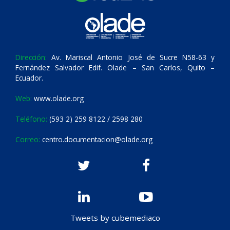
Dirección:
Av. Mariscal Antonio José de Sucre N58-63 y
Fernández Salvador Edif. Olade – San Carlos, Quito –
Ecuador.
Web:
www.olade.org
Teléfono:
(593 2) 259 8122 / 2598 280
Correo:
centro.documentacion@olade.org
Tweets by cubemediaco