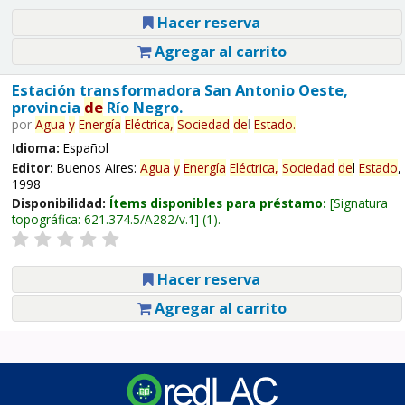
Hacer reserva
Agregar al carrito
Estación transformadora San Antonio Oeste,
provincia
de
Río Negro.
por
Agua
y
Energía
Eléctrica,
Sociedad
de
l
Estado
.
Idioma:
Español
Editor:
Buenos Aires:
Agua
y
Energía
Eléctrica,
Sociedad
de
l
Estado
,
1998
Disponibilidad:
Ítems disponibles para préstamo:
Signatura
topográfica:
621.374.5/A282/v.1
(1).
Hacer reserva
Agregar al carrito