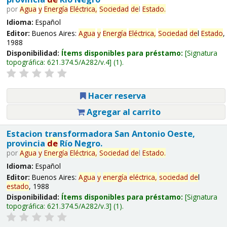
por
Agua
y
Energía
Eléctrica,
Sociedad
de
l
Estado
.
Idioma:
Español
Editor:
Buenos Aires:
Agua
y
Energía
Eléctrica,
Sociedad
de
l
Estado
,
1988
Disponibilidad:
Ítems disponibles para préstamo:
Signatura
topográfica:
621.374.5/A282/v.4
(1).
Hacer reserva
Agregar al carrito
Estacion transformadora San Antonio Oeste,
provincia
de
Río Negro.
por
Agua
y
Energía
Eléctrica,
Sociedad
de
l
Estado
.
Idioma:
Español
Editor:
Buenos Aires:
Agua
y
energía
eléctrica,
sociedad
de
l
estado
, 1988
Disponibilidad:
Ítems disponibles para préstamo:
Signatura
topográfica:
621.374.5/A282/v.3
(1).