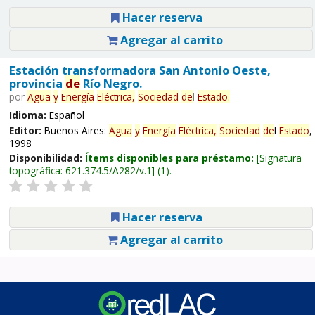
Hacer reserva
Agregar al carrito
Estación transformadora San Antonio Oeste,
provincia
de
Río Negro.
por
Agua
y
Energía
Eléctrica,
Sociedad
de
l
Estado
.
Idioma:
Español
Editor:
Buenos Aires:
Agua
y
Energía
Eléctrica,
Sociedad
de
l
Estado
,
1998
Disponibilidad:
Ítems disponibles para préstamo:
Signatura
topográfica:
621.374.5/A282/v.1
(1).
Hacer reserva
Agregar al carrito