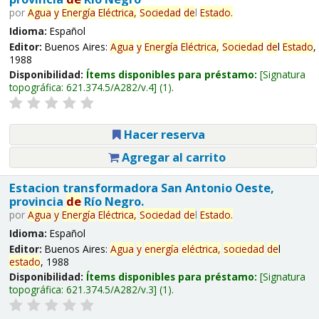
por
Agua
y
Energía
Eléctrica,
Sociedad
de
l
Estado
.
Idioma:
Español
Editor:
Buenos Aires:
Agua
y
Energía
Eléctrica,
Sociedad
de
l
Estado
,
1988
Disponibilidad:
Ítems disponibles para préstamo:
Signatura
topográfica:
621.374.5/A282/v.4
(1).
Hacer reserva
Agregar al carrito
Estacion transformadora San Antonio Oeste,
provincia
de
Río Negro.
por
Agua
y
Energía
Eléctrica,
Sociedad
de
l
Estado
.
Idioma:
Español
Editor:
Buenos Aires:
Agua
y
energía
eléctrica,
sociedad
de
l
estado
, 1988
Disponibilidad:
Ítems disponibles para préstamo:
Signatura
topográfica:
621.374.5/A282/v.3
(1).