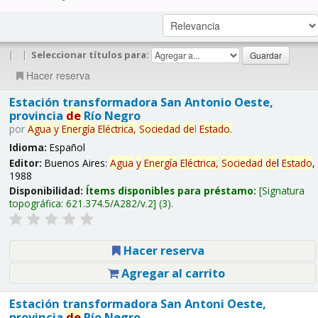
|
|
Seleccionar títulos para:
Hacer reserva
Estación transformadora San Antonio Oeste,
provincia
de
Río Negro
por
Agua
y
Energía
Eléctrica,
Sociedad
de
l
Estado
.
Idioma:
Español
Editor:
Buenos Aires:
Agua
y
Energía
Eléctrica,
Sociedad
de
l
Estado
,
1988
Disponibilidad:
Ítems disponibles para préstamo:
Signatura
topográfica:
621.374.5/A282/v.2
(3).
Hacer reserva
Agregar al carrito
Estación transformadora San Antoni Oeste,
provincia
de
Río Negro