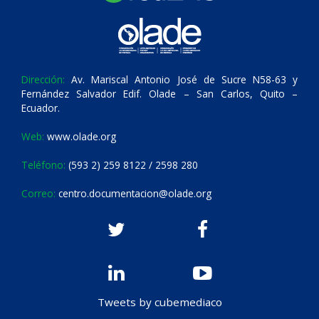
Dirección:
Av. Mariscal Antonio José de Sucre N58-63 y
Fernández Salvador Edif. Olade – San Carlos, Quito –
Ecuador.
Web:
www.olade.org
Teléfono:
(593 2) 259 8122 / 2598 280
Correo:
centro.documentacion@olade.org
Tweets by cubemediaco