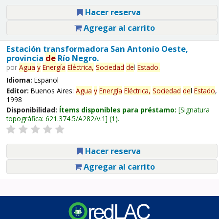
Hacer reserva
Agregar al carrito
Estación transformadora San Antonio Oeste,
provincia
de
Río Negro.
por
Agua
y
Energía
Eléctrica,
Sociedad
de
l
Estado
.
Idioma:
Español
Editor:
Buenos Aires:
Agua
y
Energía
Eléctrica,
Sociedad
de
l
Estado
,
1998
Disponibilidad:
Ítems disponibles para préstamo:
Signatura
topográfica:
621.374.5/A282/v.1
(1).
Hacer reserva
Agregar al carrito