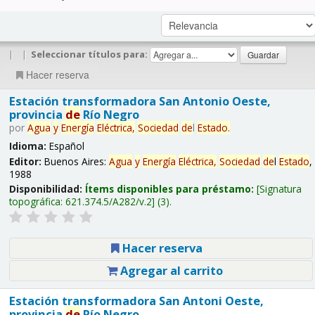
|
|
Seleccionar títulos para:
Hacer reserva
Estación transformadora San Antonio Oeste,
provincia
de
Río Negro
por
Agua
y
Energía
Eléctrica,
Sociedad
de
l
Estado
.
Idioma:
Español
Editor:
Buenos Aires:
Agua
y
Energía
Eléctrica,
Sociedad
de
l
Estado
,
1988
Disponibilidad:
Ítems disponibles para préstamo:
Signatura
topográfica:
621.374.5/A282/v.2
(3).
Hacer reserva
Agregar al carrito
Estación transformadora San Antoni Oeste,
provincia
de
Río Negro