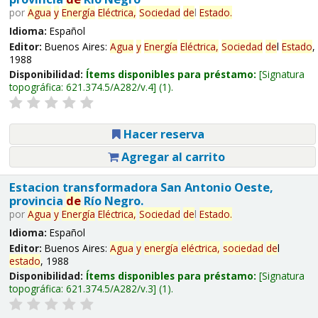
por
Agua
y
Energía
Eléctrica,
Sociedad
de
l
Estado
.
Idioma:
Español
Editor:
Buenos Aires:
Agua
y
Energía
Eléctrica,
Sociedad
de
l
Estado
,
1988
Disponibilidad:
Ítems disponibles para préstamo:
Signatura
topográfica:
621.374.5/A282/v.4
(1).
Hacer reserva
Agregar al carrito
Estacion transformadora San Antonio Oeste,
provincia
de
Río Negro.
por
Agua
y
Energía
Eléctrica,
Sociedad
de
l
Estado
.
Idioma:
Español
Editor:
Buenos Aires:
Agua
y
energía
eléctrica,
sociedad
de
l
estado
, 1988
Disponibilidad:
Ítems disponibles para préstamo:
Signatura
topográfica:
621.374.5/A282/v.3
(1).