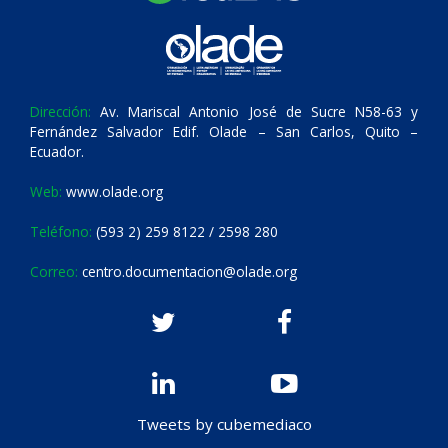
Dirección:
Av. Mariscal Antonio José de Sucre N58-63 y
Fernández Salvador Edif. Olade – San Carlos, Quito –
Ecuador.
Web:
www.olade.org
Teléfono:
(593 2) 259 8122 / 2598 280
Correo:
centro.documentacion@olade.org
Tweets by cubemediaco